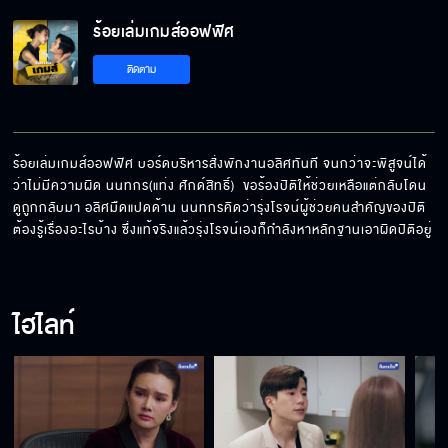
ร้อยเล่มเกมส์ออฟฟิศ
ติดตาม
ร้อยเล่มเกมส์ออฟฟิศ บอร์ดบริหารสั่งพักงานอลิศทันที จนกว่าจะพิสูจน์ได้
ว่าไม่มีความผิด นนทกร(แท่ง ศักด์สิทธิ์)  ขอร้องปิติให้ช่วยเหลือแต่กลับโดน
ดูถูกกลับมา อลิศมืดแปดด้าน นนทกรคิดว่ารุ่งโรจน์ผู้ช่วยคนสำคัญของปิติ
ต้องรู้เรื่องอะไรบ้าง ซึ่งแท้จริงแล้วรุ่งโรจน์เองก็กำลังหาหลักฐานเอาผิดปิติอยู่
ไฮไลท์