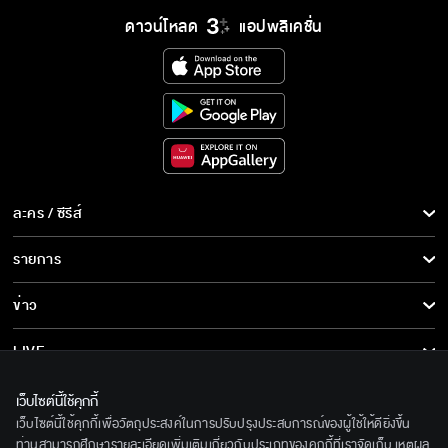
ดาวน์โหลด
แอปพลิเคชั่น
ละคร / ซีรีส์
ละคร/ซีรีส์
รายการ
ซีรีส์นานาชาติ
รายการทั้งหมด
ข่าว
การ์ตูน & เกม
ข่าวทั้งหมด
LIVE
รายการข่าว
ทีวีออนไลน์
เกี่ยวกับเรา
เว็บไซต์นี้ใช้คุกกี้
ข่าวประชาสัมพันธ์
เว็บไซต์นี้ใช้คุกกี้เพื่อวัตถุประสงค์ในการปรับปรุงประสบการณ์ของผู้ใช้ให้ดียิ่งขึ้น
BEC World
ติดตามเราได้ที่
ท่านสามารถศึกษารายละเอียดเพิ่มเติมเกี่ยวกับประเภทของคุกกี้ที่เราจัดเก็บ เหตุผล