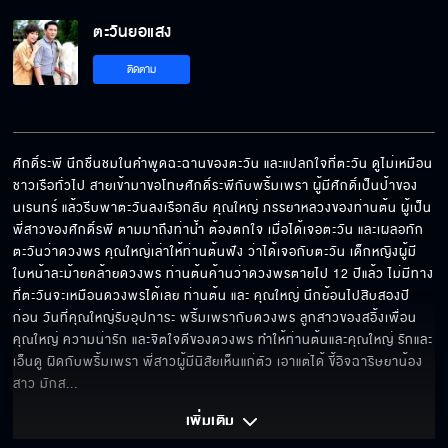
ตะวันยอแสง EP.12[5/6]
ตะวันยอแสง
ติดตาม
ตะวันยอแสง EP.12[6/6]
ศักดิ์ระพี นึกชื่นชมในคำพูดฉะฉานของตะวัน และแปลกใจที่ตะวัน ดูไม่เหมือน
ชาวเรือทั่วไป สายเข้ามาขอโทษศักดิ์ระพีกับพริ้มเพรา ผู้มีศักดิ์เป็นป้าของ
นเรนทร์ แล้วรีบพาตะวันลงเรือกลับ คุณใหญ่ ภรรยาหลวงของท่านต้น ผู้เป็น
พี่สาวของศักดิ์รพี ตามมาถึงท่าน้ำ ต้องตกใจ เมื่อได้เจอตะวัน และเผลอทัก
ตะวันว่าดวงพร คุณใหญ่เล่าให้ท่านต้นฟัง ว่าได้เจอกับตะวัน เด็กหญิงผู้มี
ใบหน้าละม้ายคล้ายดวงพร ท่านต้นค้านว่าดวงพรตายไป 12 ปีแล้ว ไม่มีทาง
ที่ตะวันจะเหมือนดวงพรได้เลย ท่านต้น และ คุณใหญ่ นึกย้อนไปสิบสองปี
ก่อน วันที่คุณใหญ่รับอุปการะ พริ้มเพรากับดวงพร ลูกสาวของสอิ้งเพื่อน
คุณใหญ่ ความน่ารัก และจิตใจดีของดวงพร ทำให้ท่านต้นและคุณใหญ่ รักและ
เอ็นดู ผิดกับพริ้มเพรา พี่สาวผู้มีนิสัยเห็นแก่ตัว เอาแต่ได้ ขี้อิจฉาริษยาน้อง
สาว มักส
... 
เพิ่มเติม 