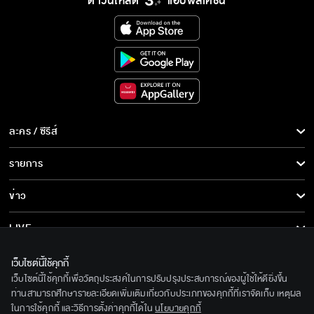
ดาวน์โหลด
แอปพลิเคชั่น
ละคร / ซีรีส์
ละคร/ซีรีส์
รายการ
ซีรีส์นานาชาติ
รายการทั้งหมด
ข่าว
การ์ตูน & เกม
ข่าวทั้งหมด
LIVE
รายการข่าว
ทีวีออนไลน์
เกี่ยวกับเรา
เว็บไซต์นี้ใช้คุกกี้
ข่าวประชาสัมพันธ์
เว็บไซต์นี้ใช้คุกกี้เพื่อวัตถุประสงค์ในการปรับปรุงประสบการณ์ของผู้ใช้ให้ดียิ่งขึ้น
BEC World
ติดตามเราได้ที่
ท่านสามารถศึกษารายละเอียดเพิ่มเติมเกี่ยวกับประเภทของคุกกี้ที่เราจัดเก็บ เหตุผล
ในการใช้คุกกี้ และวิธีการตั้งค่าคุกกี้ได้ใน
นโยบายคุกกี้
รู้จักเรา