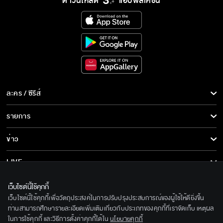
ดาวน์โหลด
แอปพลิเคชั่น
ละคร / ซีรีส์
ละคร/ซีรีส์
รายการ
ซีรีส์นานาชาติ
รายการทั้งหมด
ข่าว
การ์ตูน & เกม
ข่าวทั้งหมด
LIVE
รายการข่าว
ทีวีออนไลน์
เกี่ยวกับเรา
เว็บไซต์นี้ใช้คุกกี้
ข่าวประชาสัมพันธ์
เว็บไซต์นี้ใช้คุกกี้เพื่อวัตถุประสงค์ในการปรับปรุงประสบการณ์ของผู้ใช้ให้ดียิ่งขึ้น
BEC World
ติดตามเราได้ที่
ท่านสามารถศึกษารายละเอียดเพิ่มเติมเกี่ยวกับประเภทของคุกกี้ที่เราจัดเก็บ เหตุผล
ในการใช้คุกกี้ และวิธีการตั้งค่าคุกกี้ได้ใน
นโยบายคุกกี้
รู้จักเรา