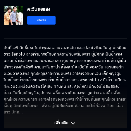
ตะวันยอแสง EP.7[5/6]
ตะวันยอแสง
ติดตาม
ตะวันยอแสง EP.7[6/6]
ศักดิ์ระพี นึกชื่นชมในคำพูดฉะฉานของตะวัน และแปลกใจที่ตะวัน ดูไม่เหมือน
ชาวเรือทั่วไป สายเข้ามาขอโทษศักดิ์ระพีกับพริ้มเพรา ผู้มีศักดิ์เป็นป้าของ
นเรนทร์ แล้วรีบพาตะวันลงเรือกลับ คุณใหญ่ ภรรยาหลวงของท่านต้น ผู้เป็น
พี่สาวของศักดิ์รพี ตามมาถึงท่าน้ำ ต้องตกใจ เมื่อได้เจอตะวัน และเผลอทัก
ตะวันว่าดวงพร คุณใหญ่เล่าให้ท่านต้นฟัง ว่าได้เจอกับตะวัน เด็กหญิงผู้มี
ใบหน้าละม้ายคล้ายดวงพร ท่านต้นค้านว่าดวงพรตายไป 12 ปีแล้ว ไม่มีทาง
ที่ตะวันจะเหมือนดวงพรได้เลย ท่านต้น และ คุณใหญ่ นึกย้อนไปสิบสองปี
ก่อน วันที่คุณใหญ่รับอุปการะ พริ้มเพรากับดวงพร ลูกสาวของสอิ้งเพื่อน
คุณใหญ่ ความน่ารัก และจิตใจดีของดวงพร ทำให้ท่านต้นและคุณใหญ่ รักและ
เอ็นดู ผิดกับพริ้มเพรา พี่สาวผู้มีนิสัยเห็นแก่ตัว เอาแต่ได้ ขี้อิจฉาริษยาน้อง
สาว มักส
... 
เพิ่มเติม 