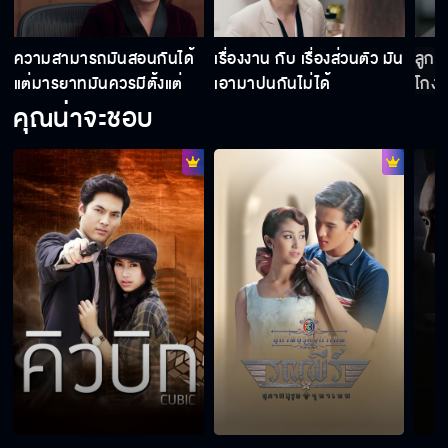
ที่นี่มีแต่คนแปลก ๆ ความคิดประหลาด
ความสามารถมันสอนกันได้
เรื่องงาน กับ เรื่องส่วนตัว มัน
ลูกฉ
แต่มารยาทมันควรมีตั้งแต่
เอามาปนกันไม่ได้
โกงเ
เกิด
คุณน่าจะชอบ
คุณเป็นคนที่เคยมีความสามารถมากกว่านี้
ทำตัวเป็นงูเห่าคอยแต่จะฉกคนอื่น
ทีมที่ยอดไม่ดีต้องถูกยุบทีม
ทำหน้าเหมือนมีอะไรในใจ