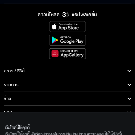
ความเชื่อใจสำคัญมาก
ดาวน์โหลด
แอปพลิเคชั่น
คุณเข้าใกล้ทีไรของฉันพังทุกที
อยู่ที่นี่เก่งอย่างเดียวไม่พอ มันต้องรู้ด้วยว่าใคร
ละคร / ซีรีส์
เป็นใคร
ละคร/ซีรีส์
รายการ
ซีรีส์นานาชาติ
ลูกฉันต้องมีมารยาทกับคนที่โกงเงินไปด้วยเหรอ
รายการทั้งหมด
ข่าว
การ์ตูน & เกม
ข่าวทั้งหมด
LIVE
เรื่องงาน กับ เรื่องส่วนตัว มันเอามาปนกันไม่ได้
รายการข่าว
ทีวีออนไลน์
เกี่ยวกับเรา
เว็บไซต์นี้ใช้คุกกี้
ข่าวประชาสัมพันธ์
เว็บไซต์นี้ใช้คุกกี้เพื่อวัตถุประสงค์ในการปรับปรุงประสบการณ์ของผู้ใช้ให้ดียิ่งขึ้น