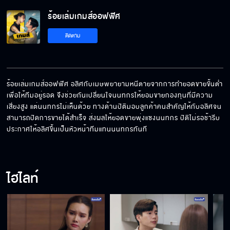
ร้อยเล่มเกมส์ออฟฟิศ
อาจจะมีศักยภาพมากกว่าผู้ใหญ่บางคน
ติดตาม
ขอบคุณที่ทําให้รู้ว่าพี่เป็นคนแบบไหน
ร้อยเล่มเกมส์ออฟฟิศ อลิศกับเมษพยายามหนีตายจากการทำยอดขายขั้นต่ำ
เพื่อให้ทีมอยู่รอด จึงช่วยกันเปลี่ยนใจนนทกรให้ยอมขายกองทุนที่มีความ
เสี่ยงสูง แต่นนทกรไม่เห็นด้วย ทางด้านปิติมอบลูกค้าคนสำคัญให้กับอลิศจน
มันท้าทายดี ได้แข่งขันกับตัวเอง
สามารถปิดการขายได้สำเร็จ ส่งผลให้ยอดขายพุ่งแซงนนทกร ปิติไม่รอช้ารีบ
ประกาศให้อลิศขึ้นเป็นหัวหน้าทีมแทนนนทกรทันที
ต้องพิสูจน์ตัวเองให้ได้ว่าคุณเก่งและคู่ควร
ไฮไลท์
ความน่าเชื่อถือมันใช้เวลาในการสร้าง