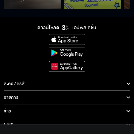
ดาวน์โหลด
แอปพลิเคชั่น
ละคร / ซีรีส์
ละคร/ซีรีส์
รายการ
ซีรีส์นานาชาติ
รายการทั้งหมด
ข่าว
การ์ตูน & เกม
ข่าวทั้งหมด
LIVE
รายการข่าว
ทีวีออนไลน์