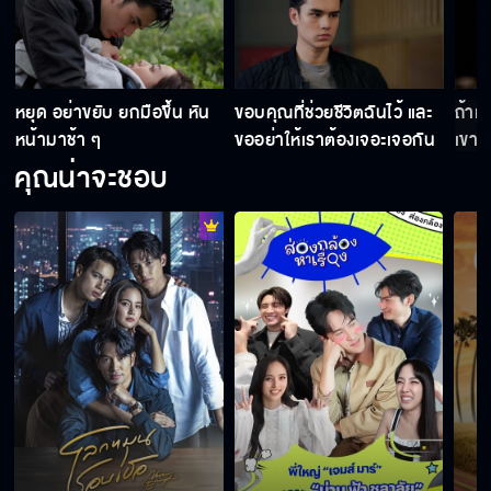
า
หยุด อย่าขยับ ยกมือขึ้น หัน
ขอบคุณที่ช่วยชีวิตฉันไว้ และ
ถ้าเข
หน้ามาช้า ๆ
ขออย่าให้เราต้องเจอะเจอกัน
เขาต
อีก
หรอ
คุณน่าจะชอบ