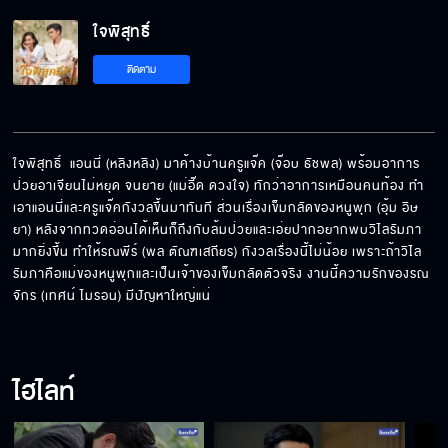
ใจพิสุทธิ์ EP.13[5/6]
ใจพิสุทธิ์
ติดตาม
ใจพิสุทธิ์ EP.13[6/6]
ใจพิสุทธิ์  แอนนี่ (หลิงหลิง) มาค้างบ้านครูแจ๊ค (จ๊อบ ธัชพล) พร้อมอาการ
ป่วยอาเจียนไม่หยุด จนยาย (แม่อี๊ด ดวงใจ) ทักว่าอาการเหมือนคนท้อง ทำ
เอาแอนนี่และครูแจ๊คกังวลขึ้นมาทันที ส่วนเรื่องเข็มกลัดของหนูพุก (อุ้ม อิษ
ยา) หลังจากทวดอ่อนได้เห็นก็ถึงกับล้มป่วยและเอ่ยปากอยากพบวิไลรัมภา
มากยิ่งขึ้น ทำให้รณพีร์ (พล ตัณฑเสถียร) กังวลเรื่องนี้ไม่น้อย เพราะถ้าวิไล
รัมภาคือแม่ของหนูพุกและเป็นเจ้าของเข็มกลัดตัวจริง งานนี้ความรักของรณ
จักร (เทศน์ ไมรอน) มีปัญหาใหญ่แน่
ไฮไลท์