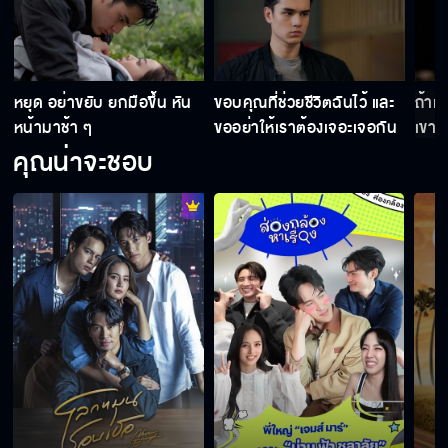
า
หยุด อย่าขยับ ยกมือขึ้น หัน
ขอบคุณที่ช่วยชีวิตฉันไว้ และ
ถ้าเข
หน้ามาช้า ๆ
ขออย่าให้เราต้องเจอะเจอกัน
เขาต
อีก
หรอ
คุณน่าจะชอบ