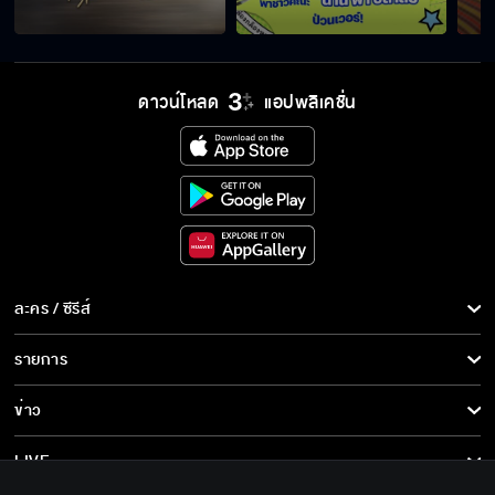
ดาวน์โหลด
แอปพลิเคชั่น
ละคร / ซีรีส์
ละคร/ซีรีส์
รายการ
ซีรีส์นานาชาติ
รายการทั้งหมด
ข่าว
การ์ตูน & เกม
ข่าวทั้งหมด
LIVE
รายการข่าว
ทีวีออนไลน์