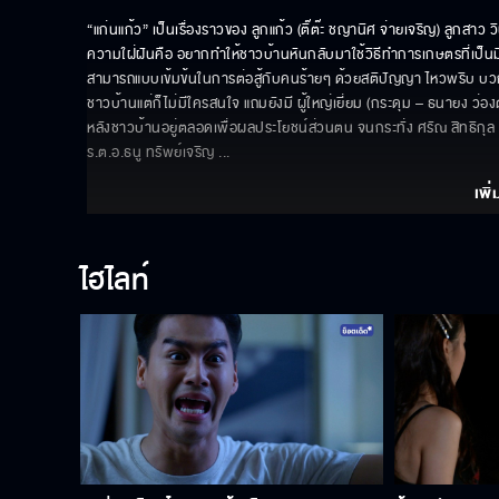
“แก่นแก้ว” เป็นเรื่องราวของ ลูกแก้ว (ติ๊ต๊ะ ชญานิศ จ่ายเจริญ) ลูกสาว 
ความใฝ่ฝันคือ อยากทำให้ชาวบ้านหันกลับมาใช้วิธีทำการเกษตรที่เป็นม
สามารถแบบเข้มข้นในการต่อสู้กับคนร้ายๆ ด้วยสติปัญญา ไหวพริบ บว
ชาวบ้านแต่ก็ไม่มีใครสนใจ แถมยังมี ผู้ใหญ่เยี่ยม (กระดุม – ธนายง ว่
หลังชาวบ้านอยู่ตลอดเพื่อผลประโยชน์ส่วนตน จนกระทั่ง ศรัณ สิทธิกุล (
ร.ต.อ.ธนู ทรัพย์เจริญ 
... 
เพิ่
ไฮไลท์