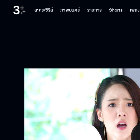
ละคร/ซีรีส์
ภาพยนตร์
รายการ
Shorts
เพลง