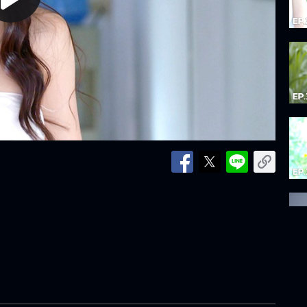
lay
ideo