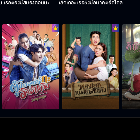
ัน เธอต้องมีสมองก่อนนะ
เลิกเถอะ เธอยังมีอนาคตอีกไกล