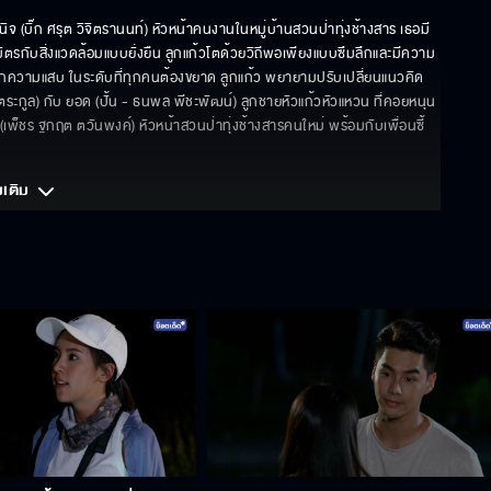
วินิจ (บิ๊ก ศรุต วิจิตรานนท์) หัวหน้าคนงานในหมู่บ้านสวนป่าทุ่งช้างสาร เธอมี
ิตรกับสิ่งแวดล้อมแบบยั่งยืน ลูกแก้วโตด้วยวิถีพอเพียงแบบซึมลึกและมีความ
กความแสบ ในระดับที่ทุกคนต้องขยาด ลูกแก้ว พยายามปรับเปลี่ยนแนวคิด
องตระกูล) กับ ยอด (ปั้น - ธนพล พีชะพัฒน์) ลูกชายหัวแก้วหัวแหวน ที่คอยหนุน
เพ็ชร ฐกฤต ตวันพงค์) หัวหน้าสวนป่าทุ่งช้างสารคนใหม่ พร้อมกับเพื่อนซี้ 
มเติม 