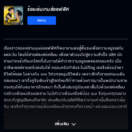
ร้อยเล่มเกมส์ออฟฟิศ
ติดตาม
เรื่องราวของเหล่ามนุษย์ออฟฟิศที่พยายามต่อสู้ดิ้นรนเพื่อความอยู่รอดใน
แต่ละวัน โดยใช้สารพัดเล่ห์เหลี่ยม เพื่อพาตัวเองไปสู่ความสำเร็จ อลิศ นัก
ขายปากแจ๋วที่แบกโลกทั้งใบภายใต้คำว่าความอยู่รอดของครอบครัว เมื่อ
อาชีพเซลล์ขายรถไปต่อไม่ได้ ครอบครัวกำลังจะไม่มีที่อยู่ เธอจึงต้องนำพา
ชีวิตให้รอด ไม่ต่างกับ เมษ วิศวกรหนุ่มชีวิตพัง เพราะตึกที่เขาออกแบบดัน
ถล่มลงมา เขาทั้งคู่จึงเดินเข้าสู่โลกใหม่ที่ท้าทายด้วยการมาเป็นพนักงานขาย
กองทุนให้กับธนาคารไทยธนา ที่เป็นดั่งสมรภูมิรบและเต็มไปด้วยเล่ห์เหลี่ยม
กลโกงเพื่อแย่งชิงยอดขาย ไม่มีคำว่าเพื่อนหรือพี่น้อง เมษ จึงทุ่มเททุกอย่าง
จกระทั่งสูญเสียคนที่เขารัก เช่นเดียวกับอลิศที่คิดว่างานเท่านั้นคือเกราะคุ้ม
กัน เธอจึงทำทุกอย่างแม้ต้องเหยียบย่ำทุกคนที่ขวางหน้า และยอมมอบเวลาทั
... 
เพิ่มเติม 