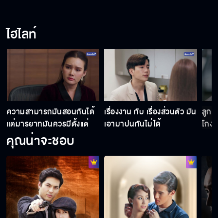
ไฮไลท์
ความสามารถมันสอนกันได้
เรื่องงาน กับ เรื่องส่วนตัว มัน
ลูกฉ
แต่มารยาทมันควรมีตั้งแต่
เอามาปนกันไม่ได้
โกงเ
เกิด
คุณน่าจะชอบ