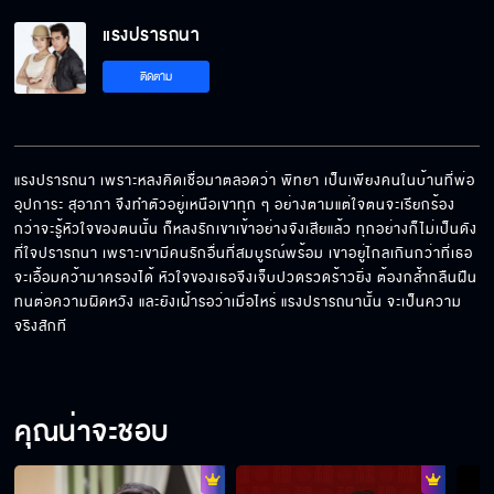
แรงปรารถนา EP.3[5/6]
แรงปรารถนา
ติดตาม
แรงปรารถนา EP.3[6/6]
แรงปรารถนา เพราะหลงคิดเชื่อมาตลอดว่า พิทยา เป็นเพียงคนในบ้านที่พ่อ
อุปการะ สุอาภา จึงทำตัวอยู่เหนือเขาทุก ๆ อย่างตามแต่ใจตนจะเรียกร้อง 
กว่าจะรู้หัวใจของตนนั้น ก็หลงรักเขาเข้าอย่างจังเสียแล้ว ทุกอย่างก็ไม่เป็นดัง
ที่ใจปรารถนา เพราะเขามีคนรักอื่นที่สมบูรณ์พร้อม เขาอยู่ไกลเกินกว่าที่เธอ
จะเอื้อมคว้ามาครองได้ หัวใจของเธอจึงเจ็บปวดรวดร้าวยิ่ง ต้องกล้ำกลืนฝืน
ทนต่อความผิดหวัง และยังเฝ้ารอว่าเมื่อไหร่ แรงปรารถนานั้น จะเป็นความ
จริงสักที
คุณน่าจะชอบ