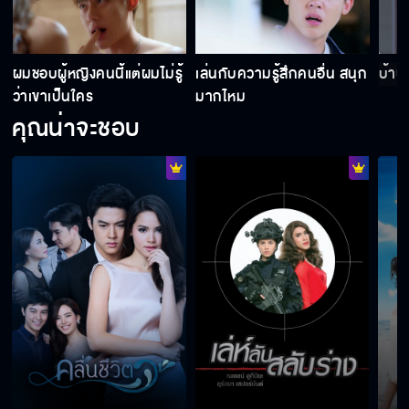
ผมชอบผู้หญิงคนนี้แต่ผมไม่รู้
เล่นกับความรู้สึกคนอื่น สนุก
บ้านน
ว่าเขาเป็นใคร
มากไหม
คุณน่าจะชอบ