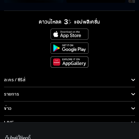
ดาวน์โหลด
แอปพลิเคชั่น
ละคร / ซีรีส์
ละคร/ซีรีส์
รายการ
ซีรีส์นานาชาติ
รายการทั้งหมด
ข่าว
การ์ตูน & เกม
ข่าวทั้งหมด
LIVE
รายการข่าว
ทีวีออนไลน์
เกี่ยวกับเรา
เว็บไซต์นี้ใช้คุกกี้