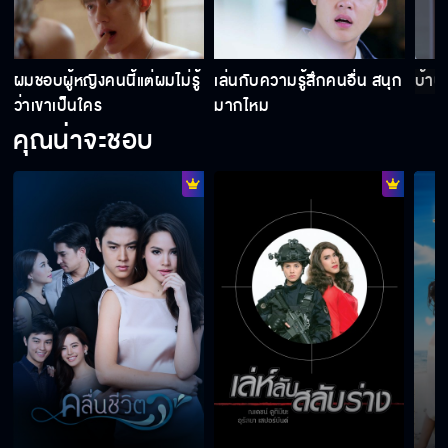
ผมชอบผู้หญิงคนนี้แต่ผมไม่รู้
เล่นกับความรู้สึกคนอื่น สนุก
บ้านน
ว่าเขาเป็นใคร
มากไหม
คุณน่าจะชอบ