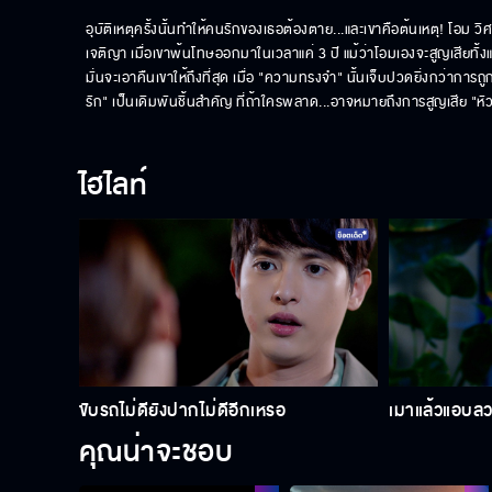
อุบัติเหตุครั้งนั้นทำให้คนรักของเธอต้องตาย...และเขาคือต้นเหตุ! โอ
เจติญา เมื่อเขาพ้นโทษออกมาในเวลาแค่ 3 ปี แม้ว่าโอมเองจะสูญเสียทั้งแ
มั่นจะเอาคืนเขาให้ถึงที่สุด เมื่อ "ความทรงจำ" นั้นเจ็บปวดยิ่งกว่ากา
รัก" เป็นเดิมพันชิ้นสำคัญ ที่ถ้าใครพลาด...อาจหมายถึงการสูญเสีย "หัว
ไฮไลท์
ขับรถไม่ดียังปากไม่ดีอีกเหรอ
เมาแล้วแอบล
คุณน่าจะชอบ