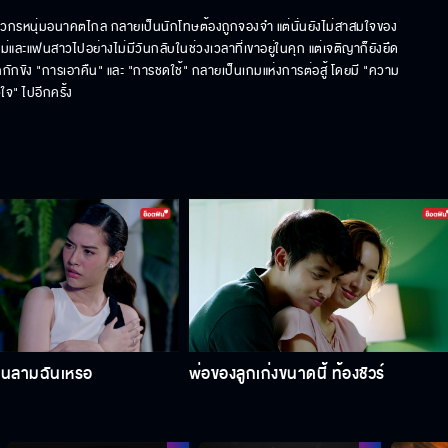
ม วิศวกรหนุ่มอนาคตไกล กลายเป็นนักโทษต้องถูกจองจำ แต่นั่นยังไม่สาสมใจของ
ม่และแฟนสาวไปอย่างไม่มีวันกลับในช่วงเวลาที่เขาอยู่ในคุก แต่เจติญาก็ยังยึด
รถูกกักขัง "การเอาคืน" และ "การชดใช้" กลายเป็นเกมแห่งการต่อสู้ โดยมี "ความ
ใจ" ไปอีกครั้ง
วนลามฉันเหรอ
พ่อของลูกเก่งขนาดนี้ ท้องชัวร์