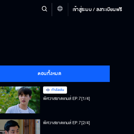
เข้าสู่ระบบ / ลงทะเบียนฟรี
ตอนทั้งหมด
กำลังเล่น
พิศวาสฆาตเกมส์ EP.7[1/4]
พิศวาสฆาตเกมส์ EP.7[2/4]