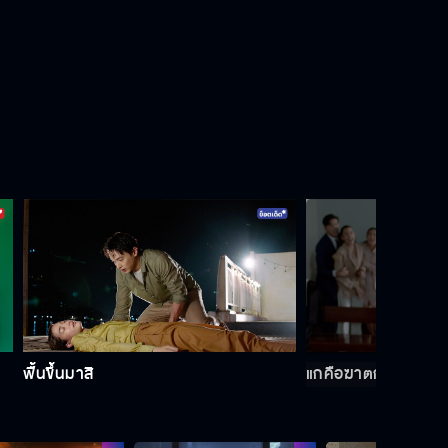
ฟื้นขึ้นมาสิ
แกคือฆาตกร