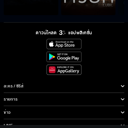
ดาวน์โหลด
แอปพลิเคชั่น
ละคร / ซีรีส์
ละคร/ซีรีส์
รายการ
ซีรีส์นานาชาติ
รายการทั้งหมด
ข่าว
การ์ตูน & เกม
ข่าวทั้งหมด
LIVE