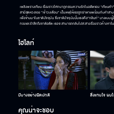
เพลิงพรางเทียน เรื่องราวโศกนาฏกรรมความรักในอดีตของ “เทียนคำ” สาวน
สามีสุดหวงของ “เจ้าวงเดือน” เป็นเหตุให้เธอถูกฆ่าตายพร้อมกับคำสาบา
เพื่อข้ามมาในชาติปัจจุบัน ซึ่งชาติปัจจุบันนั้นเธอคือ“กลินท์” นางแบบผู้อ
ทองและรำลึกถึงชาติอดีต เธอจะสามารถกลับไปสะสางเรื่องราวค้างคาในอ
ไฮไลท์
มีบางอย่างผิดปกติ
สิ่งแทนใจ ผมให
คุณน่าจะชอบ