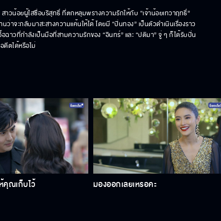
้อยผู้ใสซื่อบริสุทธิ์ ที่ตกหลุมพรางความรักให้กับ “เจ้าน้อยเทวาฤทธิ์” 
นว่าจะกลับมาสะสางความแค้นให้ได้ โดยมี “ปิ่นทอง” เป็นตัวดำเนินเรื่องราว
ื้อฉาวที่กำลังเป็นมือที่สามความรักของ “อินทร์” และ “ปติมา” จู่ ๆ ก็ได้รับปิ่น
ดีตได้หรือไม่
้คุณเก็บไว้
มองออกเลยเหรอคะ