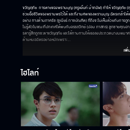
ขวัญฤทัย  การตายของพรานบุญ (ครูแอ๊นท์ ม้าทมิฬ) ทำให้ ขวัญฤทัย (ญด
ช่วยยื้อชีวิตของพรานพรไว้ได้ และที่งานศพของพรานบุญ ฉัตรเกล้าได้พบ
อย่าง ทางด้านภาครัช (จูเนียร์ กาจบัณฑิต) ที่ถึงจะไม่เห็นด้วยกับการถ
ไม่รู้ตัวในขณะที่ปกเกศได้พบกับอรรถวิทย์ (ปอม ภาสกร) ลูกชายคุณอารดา
รดารู้สึกถูกชะตาขวัญฤทัย และได้ทาบทามให้เธอลงประกวดนางนพมาศ ข
ต้านหมอฉัตรอย่างหนักเพราะ
... 
เพิ่
ไฮไลท์