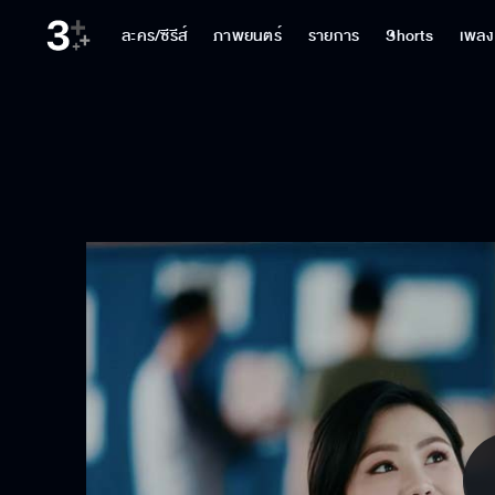
ละคร/ซีรีส์
ภาพยนตร์
รายการ
Shorts
เพลง