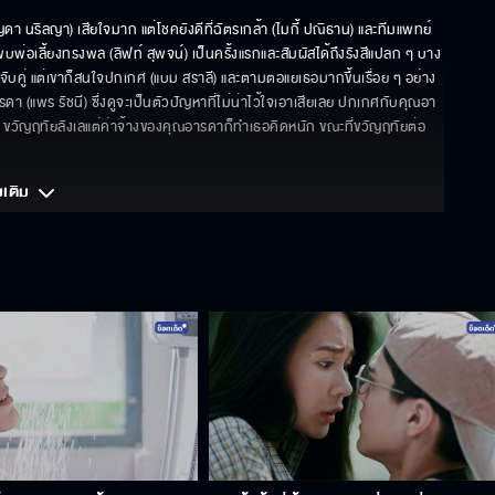
า นริลญา) เสียใจมาก แต่โชคยังดีที่ฉัตรเกล้า (ไมกี้ ปณิธาน) และทีมแพทย์
พ่อเลี้ยงทรงพล (ลิฟท์ สุพจน์) เป็นครั้งแรกและสัมผัสได้ถึงรังสีแปลก ๆ บาง
ูกจับคู่ แต่เขาก็สนใจปกเกศ (แบม สราลี) และตามตอแยเธอมากขึ้นเรื่อย ๆ อย่าง
 (แพร รัชนี) ซึ่งดูจะเป็นตัวปัญหาที่ไม่น่าไว้ใจเอาเสียเลย ปกเกศกับคุณอา
วัญฤทัยลังเลแต่ค่าจ้างของคุณอารดาก็ทำเธอคิดหนัก ขณะที่ขวัญฤทัยต่อ
มเติม 