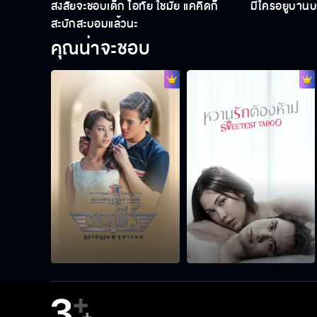
สงสัยจะชอบเด็ก ไอ้ทัย ใช่มั้ย แค่คิดก็
มีใครอยู่บ้าน
สะบักสะบอมแล้วนะ
คุณน่าจะชอบ