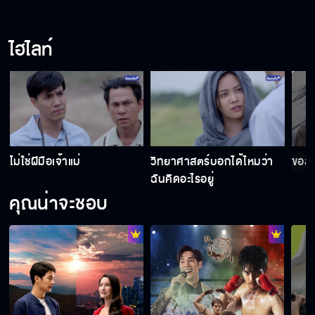
ไฮไลท์
ไม่ใช่ฝีมือเจ้าแม่
วิทยาศาสตร์บอกได้ไหมว่า
ขอสา
ฉันคิดอะไรอยู่
คุณน่าจะชอบ