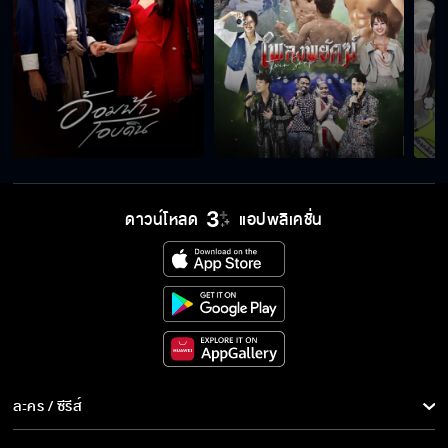
ดาวน์โหลด
แอปพลิเคชั่น
ละคร / ซีรีส์
ละคร/ซีรีส์