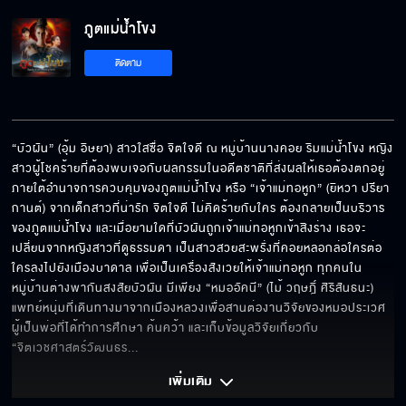
ภูตแม่น้ำโขง
ติดตาม
“บัวผัน” (อุ้ม อิษยา) สาวใสซื่อ จิตใจดี ณ หมู่บ้านนางคอย ริมแม่น้ำโขง หญิง
สาวผู้โชคร้ายที่ต้องพบเจอกับผลกรรมในอดีตชาติที่ส่งผลให้เธอต้องตกอยู่
ภายใต้อำนาจการควบคุมของภูตแม่น้ำโขง หรือ “เจ้าแม่ทอหูก” (ยิหวา ปรียา
กานต์) จากเด็กสาวที่น่ารัก จิตใจดี ไม่คิดร้ายกับใคร ต้องกลายเป็นบริวาร
ของภูตแม่น้ำโขง และเมื่อยามใดที่บัวผันถูกเจ้าแม่ทอหูกเข้าสิงร่าง เธอจะ
เปลี่ยนจากหญิงสาวที่ดูธรรมดา เป็นสาวสวยสะพรั่งที่คอยหลอกล่อใครต่อ
ใครลงไปยังเมืองบาดาล เพื่อเป็นเครื่องสังเวยให้เจ้าแม่ทอหูก ทุกคนใน
หมู่บ้านต่างพากันสงสัยบัวผัน มีเพียง “หมออัคนี” (ไม้ วฤษฎิ์ ศิริสันธนะ) 
แพทย์หนุ่มที่เดินทางมาจากเมืองหลวงเพื่อสานต่องานวิจัยของหมอประเวศ
ผู้เป็นพ่อที่ได้ทำการศึกษา ค้นคว้า และเก็บข้อมูลวิจัยเกี่ยวกับ 
“จิตเวชศาสตร์วัฒนธร
... 
เพิ่มเติม 