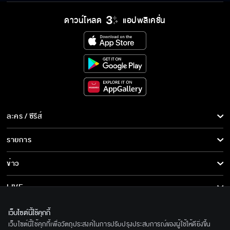
ไม่ได้เกิด
ดาวน์โหลด
แอปพลิเคชั่น
ในที่สุดมึงก็โผล่หัวออกมาได้ไอ้กบฏ
พวกเอ็งปล่อยผีออกจากร่างไปสิงอีไหมลูกข้า
ละคร / ซีรีส์
ควรมีหมอในทีม มันน่าดีใจหรือจิตตกดีเนี่ย
ละคร/ซีรีส์
รายการ
ซีรีส์นานาชาติ
รายการทั้งหมด
ข่าว
การ์ตูน & เกม
ไม่สนว่าใครมาก่อนมาหลัง ผมจะใช้สิทธิ์การเป็น
ข่าวทั้งหมด
LIVE
เจ้านายของคุณ
รายการข่าว
ทีวีออนไลน์
เกี่ยวกับเรา
เว็บไซต์นี้ใช้คุกกี้
ข่าวประชาสัมพันธ์
ดีใจจังเลย ซัน ยังไม่ตาย
เว็บไซต์นี้ใช้คุกกี้เพื่อวัตถุประสงค์ในการปรับปรุงประสบการณ์ของผู้ใช้ให้ดียิ่งขึ้น
BEC World