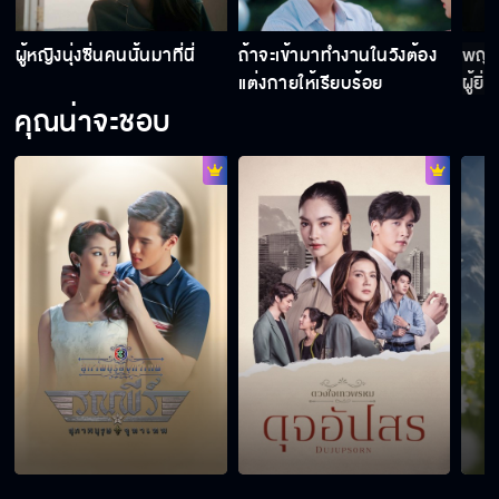
ผู้หญิงนุ่งซิ่นคนนั้นมาที่นี่
ถ้าจะเข้ามาทำงานในวังต้อง
พญา
แต่งกายให้เรียบร้อย
ผู้ยิ
ท่านทวดช่วยดลใจให้ลออ เจอสระอโนดาตด้วย
มนุษ
คุณน่าจะชอบ
เถอะ
หาสระอโนดาตและสระสี่ทิศให้เจอ !
อโหสิกรรมซึ่งกันและกันเถิด
คุณรักฉันแน่นะคะ
อีผีห่าตัวใดทำให้ลูกกูเป็นแบบนี้ มึงต้องไม่ได้ผุด