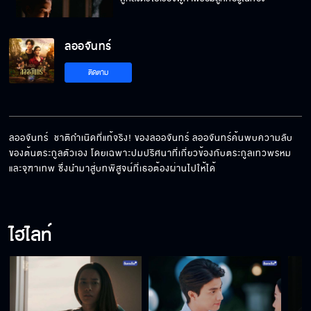
ลออจันทร์
สิ่งเดียวที่ ซัน ไม่เคยโกหกคือ ซันรักลออ
ติดตาม
ระหว่าง พญานาคกับลูกปืน อะไรมันจะแน่กว่ากัน
ลออจันทร์  ชาติกำเนิดที่แท้จริง! ของลออจันทร์ ลออจันทร์ค้นพบความลับ
ของต้นตระกูลตัวเอง โดยเฉพาะปมปริศนาที่เกี่ยวข้องกับตระกูลเทวพรหม
และจุฑาเทพ ซึ่งนำมาสู่บทพิสูจน์ที่เธอต้องผ่านไปให้ได้
ความโง่มันกัดกินสมองจนดูไม่ออกว่าอันไหนของ
จริง อันไหนของปลอม
ไฮไลท์
ทั้งหมดนี้เป็นกับดักของนายตั้งแต่แรก ทำกับฉัน
แบบนี้ได้ยังไง
เจ้าแน่ใจเหรอว่าวิธีนี้จะได้ผล