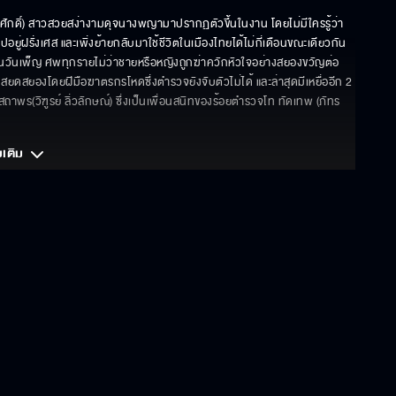
ศักดิ์) สาวสวยสง่างามดุจนางพญามาปรากฏตัวขึ้นในงาน โดยไม่มีใครรู้ว่า
ู่ฝรั่งเศส และเพิ่งย้ายกลับมาใช้ชีวิตในเมืองไทยได้ไม่กี่เดือนขณะเดียวกัน
ืนวันเพ็ญ ศพทุกรายไม่ว่าชายหรือหญิงถูกฆ่าควักหัวใจอย่างสยองขวัญต่อ
สยดสยองโดยฝีมือฆาตรกรโหดซึ่งตำรวจยังจับตัวไม่ได้ และล่าสุดมีเหยื่ออีก 2 
สถาพร(วิฑูรย์ ลิ่วลักษณ์) ซึ่งเป็นเพื่อนสนิทของร้อยตำรวจโท ทัดเทพ (ภัทร
มเติม 