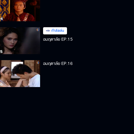
กำลังเล่น
อมฤตาลัย EP.15
อมฤตาลัย EP.16