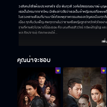
วงสังคมไฮโซต้องประหลาดใจ เมื่อ พินทุวดี วงศ์ยโสธร(เฌอมาลย์ บุญย
เธอเป็นใครมากจากไหน มีเพียงข่าวลือว่าเธอเป็นเจ้าหญิงเขมรที่อพยพไปอย
ในช่วงหลายเดือนที่ผ่านมาได้เกิดเหตุฆาตกรรมสยองขวัญต่อเนื่องทุกค
เนื่อง ทุกคืนวันเพ็ญ ศพทุกรายไม่ว่าชายหรือหญิงถูกฆ่าควักหัวใจอย่าง
รายที่หายตัวไปอย่างไร้ร่องรอย คือ มณเฑียร(ศิววัชร์ ทรัพย์ภิญโญ) และ
พล ศิลปจารย์) ทัดเทพเลยได้
... 
เพิ่
คุณน่าจะชอบ