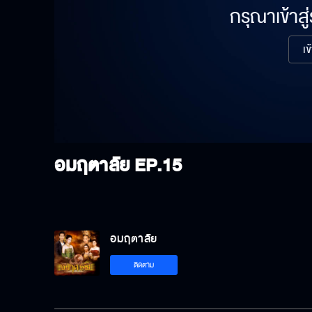
กรุณาเข้าสู
เข
อมฤตาลัย
EP.15
อมฤตาลัย
ติดตาม