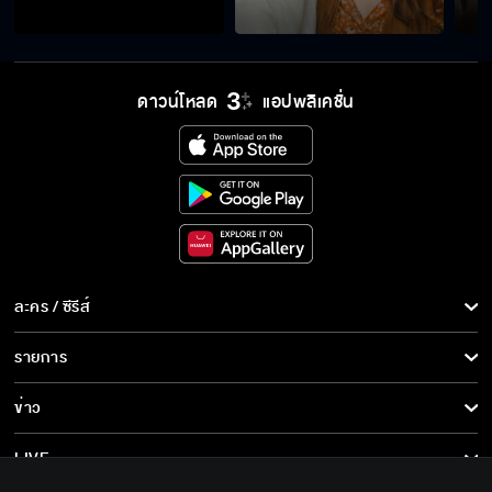
ดาวน์โหลด
แอปพลิเคชั่น
ละคร / ซีรีส์
ละคร/ซีรีส์
รายการ
ซีรีส์นานาชาติ
รายการทั้งหมด
ข่าว
การ์ตูน & เกม
ข่าวทั้งหมด
LIVE
รายการข่าว
ทีวีออนไลน์