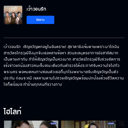
เว้าวอนรัก
ติดตาม
เว้าวอนรัก  เชิญขวัญตกอยู่ในอันตราย! สุชาดายิงเข้มตายเพราะมาไถเงิน 
สารวัตรไกรวุฒิจึงบุกจับเธอหลายข้อหา ส่วนชเลบุตรอาการยังสาหัสมาก 
เป็นตายเท่ากัน ทำให้เชิญขวัญเป็นห่วงมาก สารวัตรไกรวุฒิจึงช่วยจัดการ
แจ้งข่าวแก่น้องสาวคนเจ็บขณะเดียวกันตำรวจได้ประกาศจับหวานใจไปทั่ว
พระนคร พอหมดหนทางซ่อนตัวเธอก็บุกโรงพยาบาลจับเชิญขวัญเป็นตัว
ประกัน ก่อนจะหนี เขตคามตามไปช่วยเชิญขวัญพร้อมปกป้องด้วยชีวิตหวาน
ใจก็พร้อมจะทำร้ายทุกคนที่ขวางทาง
ไฮไลท์