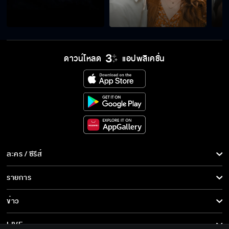
ดาวน์โหลด
แอปพลิเคชั่น
ละคร / ซีรีส์
ละคร/ซีรีส์
รายการ
ซีรีส์นานาชาติ
รายการทั้งหมด
ข่าว
การ์ตูน & เกม
ข่าวทั้งหมด
LIVE