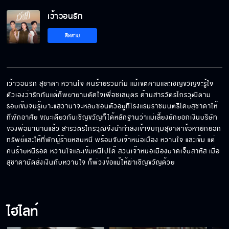
เว้าวอนรัก
ติดตาม
เว้าวอนรัก สุชาดา หวานใจ คนร้ายรวมทีม แม้เขตคามและเชิญขวัญจะรู้ใจ
ตัวเองว่ารักกันแต่ก็พยายามตัดใจเพื่อชเลบุตร ด้านสารวัตรไกรวุฒิตาม
รอยเข้มจนรู้เบาะแสว่าน่าจะหลบซ่อนตัวอยู่ที่โรงแรมราชมนตรีโดยสุชาดาให้
ที่พักอาศัย ขณะเดียวกันเชิญขวัญก็ได้หลักฐานว่าแม่เลี้ยงยักยอกเงินบริษัท
ของพ่อมานานแล้ว สารวัตรไกรวุฒิจึงนำกำลังเข้าจับกุมสุชาดาข้อหายักยอก
ทรัพย์และให้ที่พักผู้ร้ายหลบหนี พร้อมจับเจ้าหน่อเมือง หวานใจ และเข้ม แต่
คนร้ายหนีรอด หวานใจและเข้มหนีไปได้ ส่วนเจ้าหน่อเมืองบาดเจ็บสาหัส เมื่อ
สุชาดานัดส่งเงินกับหวานใจ ก็พ่วงข้อแม้ให้ฆ่าเชิญขวัญด้วย
ไฮไลท์