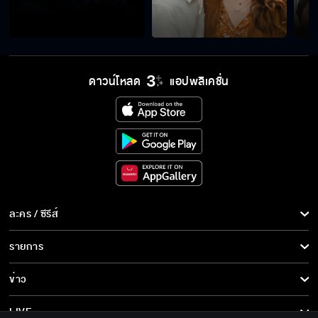
ดาวน์โหลด
แอปพลิเคชั่น
ละคร / ซีรีส์
ละคร/ซีรีส์
รายการ
ซีรีส์นานาชาติ
รายการทั้งหมด
ข่าว
การ์ตูน & เกม
ข่าวทั้งหมด
LIVE