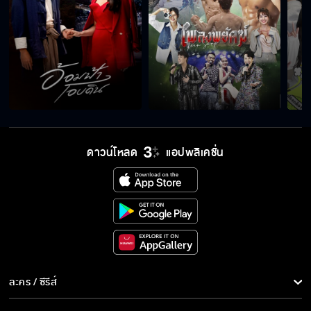
ดาวน์โหลด
แอปพลิเคชั่น
ละคร / ซีรีส์
ละคร/ซีรีส์