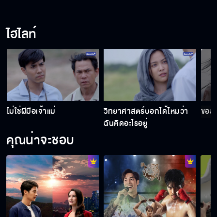
ไฮไลท์
ไม่ใช่ฝีมือเจ้าแม่
วิทยาศาสตร์บอกได้ไหมว่า
ขอสา
ฉันคิดอะไรอยู่
คุณน่าจะชอบ