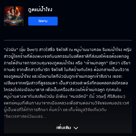
ภูตแม่น้ำโขง
ติดตาม
“บัวผัน” (อุ้ม อิษยา) สาวใสซื่อ จิตใจดี ณ หมู่บ้านนางคอย ริมแม่น้ำโขง หญิง
สาวผู้โชคร้ายที่ต้องพบเจอกับผลกรรมในอดีตชาติที่ส่งผลให้เธอต้องตกอยู่
ภายใต้อำนาจการควบคุมของภูตแม่น้ำโขง หรือ “เจ้าแม่ทอหูก” (ยิหวา ปรียา
กานต์) จากเด็กสาวที่น่ารัก จิตใจดี ไม่คิดร้ายกับใคร ต้องกลายเป็นบริวาร
ของภูตแม่น้ำโขง และเมื่อยามใดที่บัวผันถูกเจ้าแม่ทอหูกเข้าสิงร่าง เธอจะ
เปลี่ยนจากหญิงสาวที่ดูธรรมดา เป็นสาวสวยสะพรั่งที่คอยหลอกล่อใครต่อ
ใครลงไปยังเมืองบาดาล เพื่อเป็นเครื่องสังเวยให้เจ้าแม่ทอหูก ทุกคนใน
หมู่บ้านต่างพากันสงสัยบัวผัน มีเพียง “หมออัคนี” (ไม้ วฤษฎิ์ ศิริสันธนะ) 
แพทย์หนุ่มที่เดินทางมาจากเมืองหลวงเพื่อสานต่องานวิจัยของหมอประเวศ
ผู้เป็นพ่อที่ได้ทำการศึกษา ค้นคว้า และเก็บข้อมูลวิจัยเกี่ยวกับ 
“จิตเวชศาสตร์วัฒนธร
... 
เพิ่มเติม 