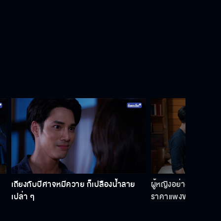
เว้าวอนรัก EP.26
เว้าวอนรัก EP.27
เว้าวอนรัก EP.28
เว้าวอนรัก EP.29
เถียงกับปีศาจหมีควาย ก็เปลืองน้ำลาย
ผู้หญิงอย่างเธอ ไม่น่
เปล่า ๆ
ราคาแพงขนาดนี้