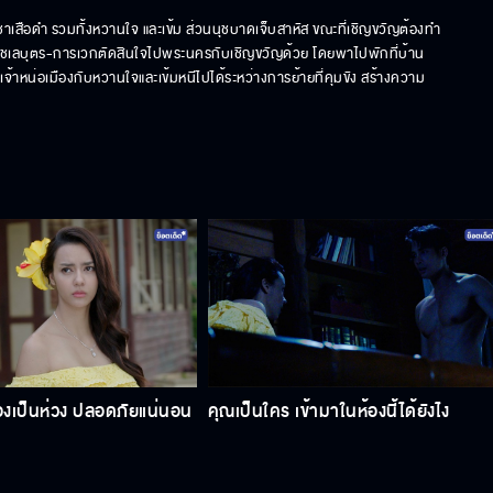
เสือดำ รวมทั้งหวานใจ และเข้ม ส่วนนุชบาดเจ็บสาหัส ขณะที่เชิญขวัญต้องทำ
 ชเลบุตร-การเวกตัดสินใจไปพระนครกับเชิญขวัญด้วย โดยพาไปพักที่บ้าน
้าหน่อเมืองกับหวานใจและเข้มหนีไปได้ระหว่างการย้ายที่คุมขัง สร้างความ
้องเป็นห่วง ปลอดภัยแน่นอน
คุณเป็นใคร เข้ามาในห้องนี้ได้ยังไง