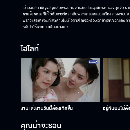
เว้าวอนรัก เชิญขวัญกลับพระนคร สารวัตรไกรวุฒิและตำรวจบุกจับ ราชา
ตามข้อตกลงที่ให้ไว้กับสารวัตร กลับพระนครสอบสวนเรื่อง คุณชายปอ
พราวแสงแข ขณะที่เขตคามไม่มีโอกาสได้เจอหรือบอกลาเชิญขวัญเลย ซ้ำเจ
หนักใจให้เขตคามเป็นอย่างมาก
ไฮไลท์
งานแต่งงานวันนี้ต้องเกิดขึ้น
อยู่กับผมไม่ต
คุณน่าจะชอบ