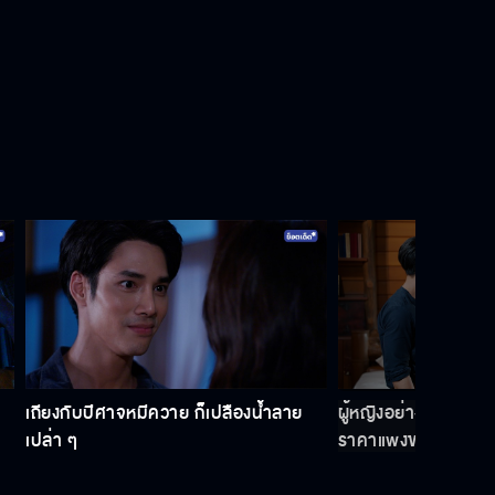
เถียงกับปีศาจหมีควาย ก็เปลืองน้ำลาย
ผู้หญิงอย่างเธอ ไม่น่
เปล่า ๆ
ราคาแพงขนาดนี้