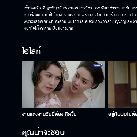
เว้าวอนรัก เชิญขวัญกลับพระนคร สารวัตรไกรวุฒิและตำรวจบุกจับ ราชา
ตามข้อตกลงที่ให้ไว้กับสารวัตร กลับพระนครสอบสวนเรื่อง คุณชายปอ
พราวแสงแข ขณะที่เขตคามไม่มีโอกาสได้เจอหรือบอกลาเชิญขวัญเลย ซ้ำเจ
หนักใจให้เขตคามเป็นอย่างมาก
ไฮไลท์
งานแต่งงานวันนี้ต้องเกิดขึ้น
อยู่กับผมไม่ต
คุณน่าจะชอบ