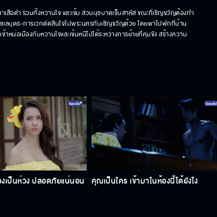
เสือดำ รวมทั้งหวานใจ และเข้ม ส่วนนุชบาดเจ็บสาหัส ขณะที่เชิญขวัญต้องทำ
 ชเลบุตร-การเวกตัดสินใจไปพระนครกับเชิญขวัญด้วย โดยพาไปพักที่บ้าน
้าหน่อเมืองกับหวานใจและเข้มหนีไปได้ระหว่างการย้ายที่คุมขัง สร้างความ
้องเป็นห่วง ปลอดภัยแน่นอน
คุณเป็นใคร เข้ามาในห้องนี้ได้ยังไง