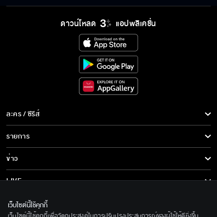
ดาวน์โหลด
แอปพลิเคชั่น
ละคร / ซีรีส์
ละคร/ซีรีส์
รายการ
ซีรีส์นานาชาติ
รายการทั้งหมด
ข่าว
การ์ตูน & เกม
ข่าวทั้งหมด
LIVE
รายการข่าว
ทีวีออนไลน์
เกี่ยวกับเรา
เว็บไซต์นี้ใช้คุกกี้
ข่าวประชาสัมพันธ์
เว็บไซต์นี้ใช้คุกกี้เพื่อวัตถุประสงค์ในการปรับปรุงประสบการณ์ของผู้ใช้ให้ดียิ่งขึ้น