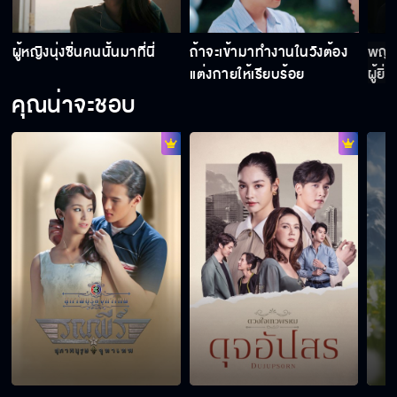
ผู้หญิงนุ่งซิ่นคนนั้นมาที่นี่
ถ้าจะเข้ามาทำงานในวังต้อง
พญา
แต่งกายให้เรียบร้อย
ผู้ยิ
มนุษ
คุณน่าจะชอบ