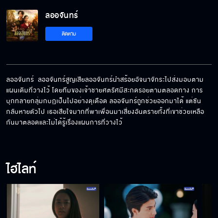
ลออจันทร์ EP.9[5/6]
ลออจันทร์
ติดตาม
ลออจันทร์ EP.9[6/6]
ลออจันทร์  ลออจันทร์สูญเสียลออจันทร์นำสร้อยอัจนาจักระไปส่งมอบตาม
แผนเดิมที่วางไว้ โดยทีมของเจ้าชายศตรัศมีสะกดรอยตามตลอดทาง การ
บุกทลายกลุ่มกบฏเป็นไปอย่างดุเดือด ลออจันทร์ถูกช่วยออกมาได้ แต่ซัน
กลับหายตัวไป เธอเสียใจมากที่พาเพื่อนมาเสี่ยงอันตรายทั้งที่เขาช่วยเหลือ
กันมาตลอดและไม่ได้รู้เรื่องแผนการที่วางไว้
ไฮไลท์