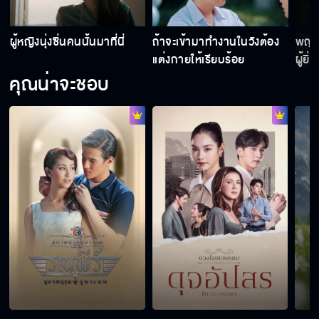
ผู้หญิงนุ่งซิ่นคนนั้นมาที่นี่
ถ้าจะเข้ามาทำงานในวังต้อง
พญา
แต่งกายให้เรียบร้อย
ผู้ยิ
มนุษ
คุณน่าจะชอบ