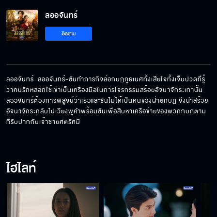
ลออจันทร์
ติดตาม
ลออจันทร์  ลออจันทร์-ซันทำภารกิจล่อกบฏภูธเนศทั้งเสียใจทั้งเจ็บปวดที่รู้
ว่าคนรักหลอกใช้เขาเป็นเครื่องมือในการโจรกรรมสร้อยอัจนาจักระเท่านั้น 
ลออจันทร์ต้องการพิสูจน์ว่าเธอและซันไม่ได้เป็นคนของฝ่ายกบฏ จึงนำสร้อย
อัจนาจักระกลับไปเวียงพูคำพร้อมซันเพื่อสืบหาเครือข่ายของพวกกบฏตาม
ที่รับปากกับเจ้าชายศตรัศมี
ไฮไลท์