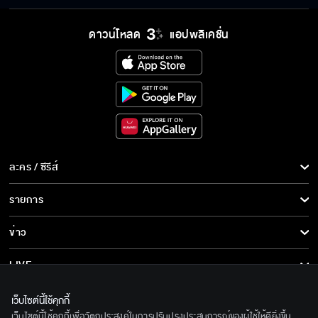
ดาวน์โหลด
แอปพลิเคชั่น
ละคร / ซีรีส์
ละคร/ซีรีส์
รายการ
ซีรีส์นานาชาติ
รายการทั้งหมด
ข่าว
การ์ตูน & เกม
ข่าวทั้งหมด
LIVE
รายการข่าว
ทีวีออนไลน์
เกี่ยวกับเรา
เว็บไซต์นี้ใช้คุกกี้
ข่าวประชาสัมพันธ์
เว็บไซต์นี้ใช้คุกกี้เพื่อวัตถุประสงค์ในการปรับปรุงประสบการณ์ของผู้ใช้ให้ดียิ่งขึ้น