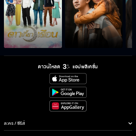
ดาวน์โหลด
แอปพลิเคชั่น
ละคร / ซีรีส์
ละคร/ซีรีส์