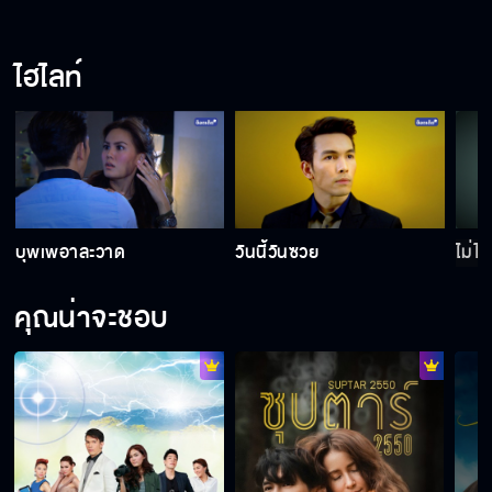
ไฮไลท์
บุพเพอาละวาด
วันนี้วันซวย
ไม่ได
คุณน่าจะชอบ