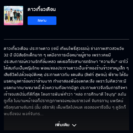
ดาวเกี้ยวเดือน
ติดตาม
ดาวเกี้ยวเดือน ประกายดาว (เจนี่ เทียนโพธิ์สุวรรณ์) ช่างภาพสาวสวยวัย 
32 ปี มีนิสัยรักเด็กมาก ๆ แต่มีอาการเบื่อหน่ายผู้ชาย เพราะเคยมี
ประสบการณ์ความรักที่ล้มเหลว แต่เธอก็ยังสามารถรักษา “ความจิ้น” เอาไว้
ได้สมกับเป็นหญิงไทย พ่อแม่ของประกายดาวเป็นเจ้าของร้านข้าวขาหมูเล็ก ๆ 
เสียชีวิตไปด้วยอุบัติเหตุ ประกายดาวกับ แดนดิน (ลิฟท์ สุพจน์) พี่ชาย ได้รับ
มรดกมูลค่าร้อยกว่าล้านบาท ทำเอาสองพี่น้องตกตะลึง เพราะไม่คิดว่าจะมี
มรดกมากมายขนาดนี้ ด้วยความที่อยากมีลูก ประกายดาวจึงเริ่มภารกิจหา
เจ้าของสเปิร์มที่ดีที่สุด โดยการพิมพ์คำว่า “หล่อ การศึกษาดี ใจบุญ” ลงใน
กูเกิ้ล ไม่นานหน้าจอก็ปรากฏภาพของหม่อมราชวงศ์ จันทรภานุ นพรัตน์  
หรือคุณชายจันทร์ (อั้ม อธิชาติ) เต็มพรืดไปหมด เธอลองหาชื่ออื่น ๆ ดูอีกก็
พบชื่อของ พงศ์จันทร
... 
เพิ่มเติม 