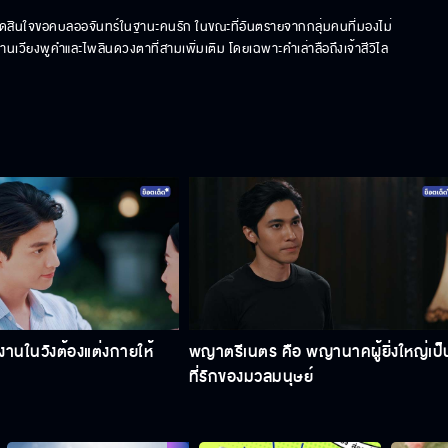
ตัดสินใจขอคบลออจันทร์ในฐานะคนรัก ในขณะที่อันตรายจากกลุ่มคนที่มองไม่
านเวียงพูคำและไพลินดวงตาที่สามเพิ่มเติม โดยเฉพาะคำเล่าลือถึงเจ้าสีวิไล
งานในวังต้องแต่งกายให้
พญาตรีเนตร คือ พญานาคผู้ยิ่งใหญ่เป็
ที่รักของมวลมนุษย์