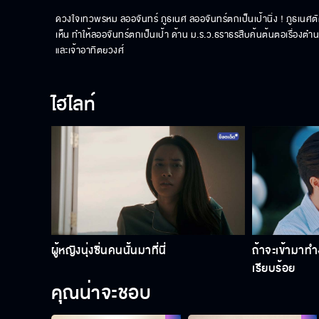
ดวงใจเทวพรหม ลออจันทร์ ภูธเนศ ลออจันทร์ตกเป็นเป้านิ่ง ! ภูธเนศ
เห็น ทำให้ลออจันทร์ตกเป็นเป้า ด้าน ม.ร.ว.ธราธรสืบค้นต้นตอเรื่องตำน
และเจ้าอาทิตยวงศ์
ไฮไลท์
ผู้หญิงนุ่งซิ่นคนนั้นมาที่นี่
ถ้าจะเข้ามาทำ
เรียบร้อย
คุณน่าจะชอบ