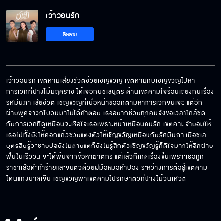
เว้าวอนรัก
ติดตาม
เว้าวอนรัก เขตคามเสี่ยงชีวิตช่วยเชิญขวัญ เขตคามกับเชิญขวัญไปหา
การเวกที่ปางไม้มฤคราช ได้เจอกับชเลบุตร ด้านเขตคามใจร้อนเถียงกันเรื่อง 
รัศมีนภา เสียชีวิต เชิญขวัญที่เบื่อหน่ายออกตามหาการเวกจนเจอ แต่อีก
ฝ่ายพูดจาวกไปวนมาไม่ได้คำตอบ เธออยากช่วยทุกคนจึงขอเวลาใกล้ชิด
กับการเวกที่ดูเหมือนจะเชื่อใจเธอเพราะหน้าเหมือนคนรัก เขตคามจำยอมให้
เธอไปทั้งยังให้ดอกแก้วช่วยแต่งตัวให้เชิญขวัญเหมือนกับรัศมีนภา เมื่อชเล
บุตรสืบรู้ว่าชายปอยังไม่ตายแต่ก็ยังไม่รู้สึกตัวเชิญขวัญรู้ก็ดีใจมากให้อีกฝ่าย
ฟื้นในเร็ววัน จะได้พ้นจากข้อหาฆาตกร แต่แล้วก็เกิดเรื่องขึ้นเพราะเธอถูก
ราชาเสือดำทำร้ายและจับตัวด้วยฝีมือหมอคำปอง ระหว่างการต่อสู้เขตคาม
โดนแทงบาดเจ็บ เชิญขวัญพาเขตคามไปรักษาตัวที่ปางไม้วันเศวต