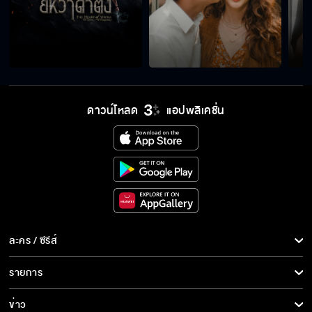
ดาวน์โหลด
แอปพลิเคชั่น
ละคร / ซีรีส์
ละคร/ซีรีส์
รายการ
ซีรีส์นานาชาติ
รายการทั้งหมด
ข่าว