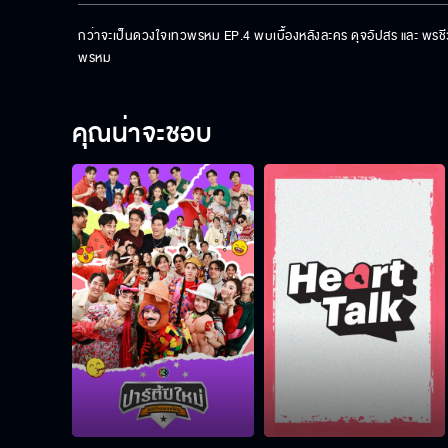
กว่าจะเป็นดวงใจเทวพรหม EP.4 พบเบื้องหลังละคร ดุจอัปสร และ พรชี
พรหม
คุณน่าจะชอบ