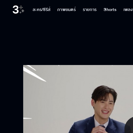
ละคร/ซีรีส์
ภาพยนตร์
รายการ
Shorts
เพลง