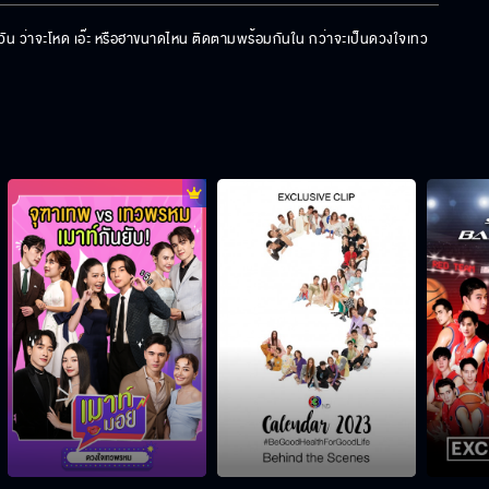
วัน ว่าจะโหด เอ๊ะ หรือฮาขนาดไหน ติดตามพร้อมกันใน กว่าจะเป็นดวงใจเทว