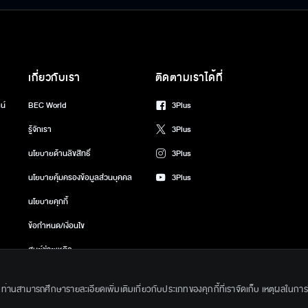
เกี่ยวกับเรา
ติดตามเราได้ที่
น์
BEC World
3Plus
รู้จักเรา
3Plus
นโยบายด้านลิขสิทธิ์
3Plus
นโยบายคุ้มครองข้อมูลส่วนบุคคล
3Plus
นโยบายคุกกี้
ข้อกำหนด/เงื่อนไข
ศูนย์ช่วยเหลือ
gkok Entertainment Co.,Ltd. All Rights Reserved. Powered by BECi Corpo
ึ้น ท่านสามารถศึกษารายละเอียดเพิ่มเติมเกี่ยวกับประเภทของคุกกี้ที่เราจัดเก็บ เหตุผลในการใช้