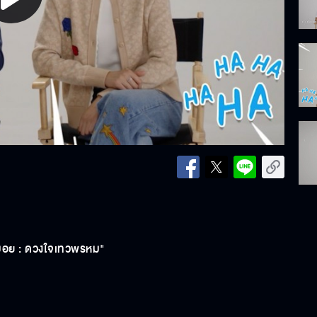
lay
ideo
์มอย : ดวงใจเทวพรหม"