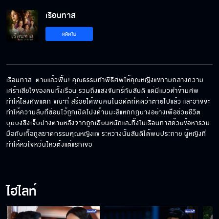
เรือนทาส
Behind The Scene เรือนทาส EP.9
ติดตาม
Behind The Scene เรือนทาส EP.8
เรือนทาส  ตายแล้วฟื้น! คุณธรรมทำพิธีศพให้คุณหญิงแขท่ามกลางความ
เศร้าเสียใจของคนทั้งเรือน รวมถึงแสงจันทร์กับสันติ แต่มีแมวดำข้ามศพ
ทำให้โลงศพแตก ขณะที่ สร้อยได้พบคนในอดีตที่คิดว่าตายไปแล้ว และอาจจะ
Behind The Scene เรือนทาส EP.7
ทำให้ความลับที่ซ่อนไว้ถูกเปิดโปงด้านมะลิแหกกฎบางอย่างเพื่อช่วยชีวิต
บุษบงซึ่งเจ็บปางตายหลังจากถูกเฆี่ยนหนักและทิ้งในเรือนทาสด้วยข้อหาร่วม
มือกับเกื้อกูลฆาตกรรมคุณหญิงแข ระหว่างนั้นสันติได้พบประกาย ผู้หญิงที่
ทำให้หัวใจหวั่นไหวตั้งแต่แรกเจอ
Behind The Scene เรือนทาส EP.6
ไฮไลท์
Behind The Scene เรือนทาส EP.5