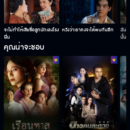
Behind The Scene เรือนทาส EP.4
ย
จะไม่ทำให้เสียชื่อลูกนักเลงโรง
หวังว่าเราคงจะได้พบกันอีก
ฉันไ
ฝิ่น
นั้น
Behind The Scene เรือนทาส EP.3
คุณน่าจะชอบ
ฺBehind The Scene เรือนทาส EP.2
Behind The Scene เรือนทาส EP.1