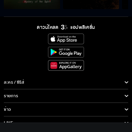
ดาวน์โหลด
แอปพลิเคชั่น
ละคร / ซีรีส์
ละคร/ซีรีส์
รายการ
ซีรีส์นานาชาติ
รายการทั้งหมด
ข่าว
การ์ตูน & เกม
ข่าวทั้งหมด
LIVE
รายการข่าว
ทีวีออนไลน์