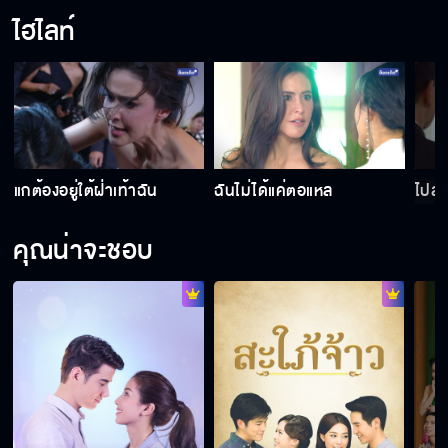
ไฮไลท์
แกต้องอยู่ใต้ฝ่าเท้าฉัน
ฉันไม่ได้แค่ตอแหล
ไปล
คุณน่าจะชอบ