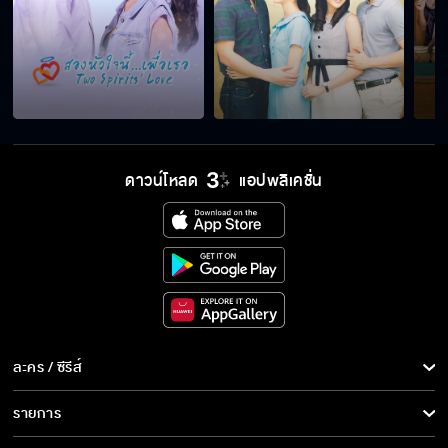
ดาวน์โหลด
แอปพลิเคชั่น
ละคร / ซีรีส์
ละคร/ซีรีส์
รายการ
ซีรีส์นานาชาติ
รายการทั้งหมด