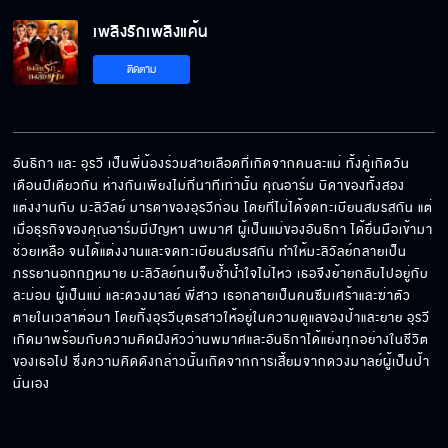
เพลิงรักเพลิงแค้น EP.15[5/6]
เพลิงรักเพลิงแค้น
ติดตาม
เพลิงรักเพลิงแค้น EP.15[6/6]
อันธิกา และ อุรวี เป็นพี่น้องร่วมสายเลือดที่เกิดจากคนละแม่ ทั้งคู่เกิดวัน
เดือนปีเดียวกัน ห่างกันเพียงไม่กี่นาทีเท่านั้น คุณอาร์ม บิดาของทั้งสอง
แต่งงานกับ มะลิวัลย์ มารดาของอุรวีก่อน โดยที่ไม่ได้จดทะเบียนสมรสกัน แต่
เมื่อธุรกิจของคุณอาร์มมีปัญหา นพมาศ ผู้เป็นแม่ของอันธิกา ได้ยื่นมือเข้ามา
ช่วยเหลือ จนได้แต่งงานและจดทะเบียนสมรสกัน ทำให้มะลิวัลย์กลายเป็น
ภรรยานอกกฏหมาย มะลิวัลย์ทนเจ็บช้ำน้ำใจไม่ไหว เธอจึงย้ายกลับไปอยู่กับ
ละม่อม ผู้เป็นแม่ และดวงมาลย์ พี่สาว เธอกลายเป็นคนซึมเศร้าและฆ่าตัว
ตายในเวลาต่อมา โดยทิ้งอุรวีบุตรสาวให้อยู่ในความดูแลของป้าและยาย อุรวี
เกิดมาพร้อมกับความคิดฝังหัวว่านพมาศและอันธิกาได้แย่งทุกอย่างในชีวิต
ของเธอไป ซึ่งความคิดดังกล่าวนั้นเกิดจากการเสี้ยมจากดวงมาลย์ผู้เป็นป้า
นั่นเอง