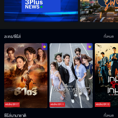
ละคร/ซีรีส์
ทั้งหมด
ตอนใหม่
EP.
17
ตอนใหม่
EP.
11
ตอนใหม่
EP.
13
ซีรีส์นานาชาติ
ทั้งหมด