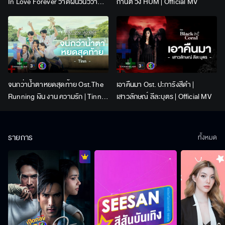
In Love Forever วาดฝันวันวิวาห์ |
กานต์ วง HUM | Official MV
Lingling Kwong x Orm
Kornnaphat | Official Karaoke
จนกว่าน้ำตาหยดสุดท้าย Ost.The
เอาคืนมา Ost. ปะการังสีดำ |
Running เงิน งาน ความรัก | Tinn |
เสาวลักษณ์ ลีละบุตร | Official MV
Official MV
รายการ
ทั้งหมด