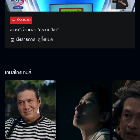
Stream
Unmute
Settings
Type
กำลังรับชม
ละครดังข้ามเวลา "กุหลาบสีดำ"
ผังรายการ
ดูทั้งหมด
เกมส์โกงเกมส์