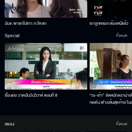
ฉันจะพาแกไปเกาะกะโหลก
เราถูกหลอก ต้องหนีแล้ว
Special
ทั้งหมด
เรื่องย่อ วาดฝันวันวิวาห์ ตอนที่ 8
“ณ-เก้า” จัดหนักดราม่าเ
กดดัน ฟางเส้นสุดท้าย ในล
เพลง
ทั้งหมด