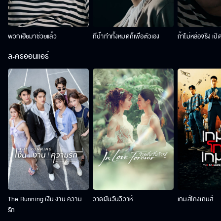
พวกเฮียมาช่วยแล้ว
ที่ป๊าทำทั้งหมดก็เพื่อตัวเอง
ถ้าไม่หล่อจริง เปิ
ละครออนแอร์
The Running เงิน งาน ความ
วาดฝันวันวิวาห์
เกมส์โกงเกมส์
รัก