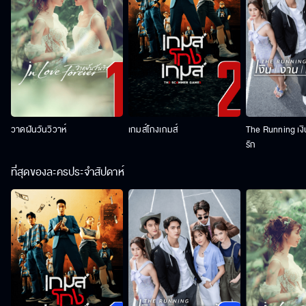
วาดฝันวันวิวาห์
เกมส์โกงเกมส์
The Running เง
รัก
ที่สุดของละครประจำสัปดาห์