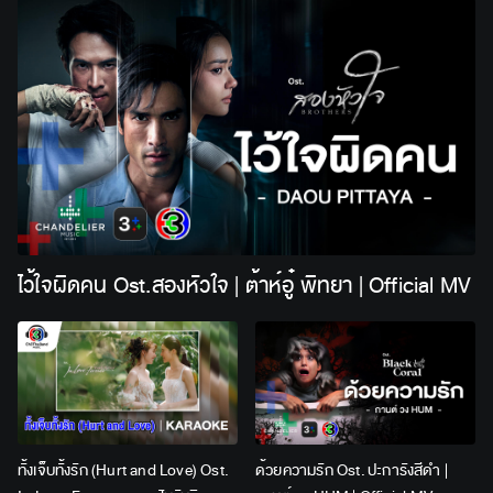
ไว้ใจผิดคน Ost.สองหัวใจ | ต้าห์อู๋ พิทยา | Official MV
ทั้งเจ็บทั้งรัก (Hurt and Love) Ost.
ด้วยความรัก Ost. ปะการังสีดำ |