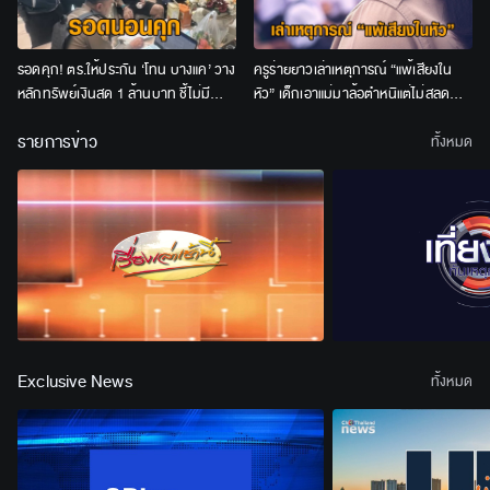
รอดคุก! ตร.ให้ประกัน ‘โทน บางแค’ วาง
ครูร่ายยาวเล่าเหตุการณ์ “แพ้เสียงใน
หลักทรัพย์เงินสด 1 ล้านบาท ชี้ไม่มี
หัว” เด็กเอาแม่มาล้อตำหนิแต่ไม่สลด
พฤติการณ์หลบหนี
เคลียร์ใจขอโทษกันแล้ว
รายการข่าว
ทั้งหมด
Exclusive News
ทั้งหมด