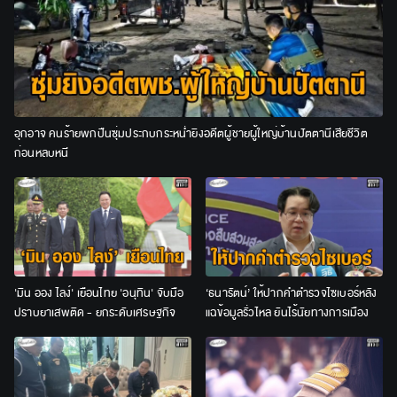
อุกอาจ คนร้ายพกปืนซุ่มประกบกระหน่ำยิงอดีตผู้ชายผู้ใหญ่บ้านปัตตานีเสียชีวิต
ก่อนหลบหนี
'มิน ออง ไลง์' เยือนไทย 'อนุทิน' จับมือ
‘ธนารัตน์’ ให้ปากคำตำรวจไซเบอร์หลัง
ปราบยาเสพติด - ยกระดับเศรษฐกิจ
แฉข้อมูลรั่วไหล ยันไร้นัยทางการเมือง