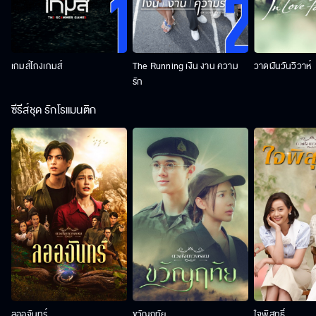
เกมส์โกงเกมส์
The Running เงิน งาน ความ
วาดฝันวันวิวาห์
รัก
ซีรีส์ชุด รักโรแมนติก
ลออจันทร์
ขวัญฤทัย
ใจพิสุทธิ์