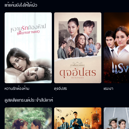
แก้แค้นยังไงให้ได้ผัว
หวานรักต้องห้าม
ดุจอัปสร
แรงเงา
ดูสดติดเทรนด์ประจำสัปดาห์