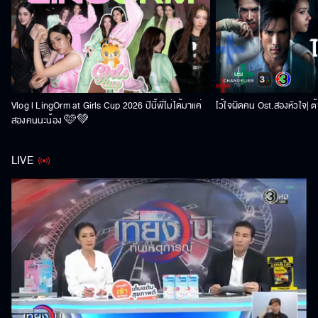
Vlog l LingOrm at Girls Cup 2026 ปีนี้พี่ไม่ได้มาแค่
ไว้ใจผิดคน Ost.สองหัวใจ| ต้า
สองคนนะน้อง 🩷💚
LIVE