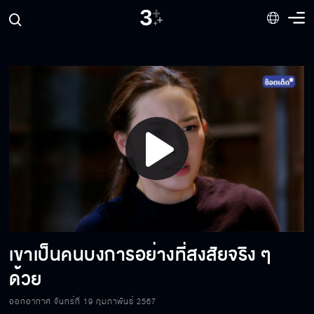
พี่คิดเรื่องของเรามานานแล้ว
จะไปทำตามความฝันอะไรก็ทำ ทำให้มันสำเร็จก็
แล้วกัน
ถ้าวันไหนเธอไม่มีความสุข ขอให้กลับมาหาฉันที่นี่
นะ
Play
หนูจะกลับไปเป็นนางเอกหนัง รักท่วมทุ่ง
Video
เขาเป็นคนบงการอย่างที่สงสัยจริง ๆ
โชคดีที่แค่เฉียด ถ้าขยับอีกนิดเดียวโดนใจไปแล้ว
ด้วย
ออกอากาศ จันทร์ที่ 19 กุมภาพันธ์ 2567