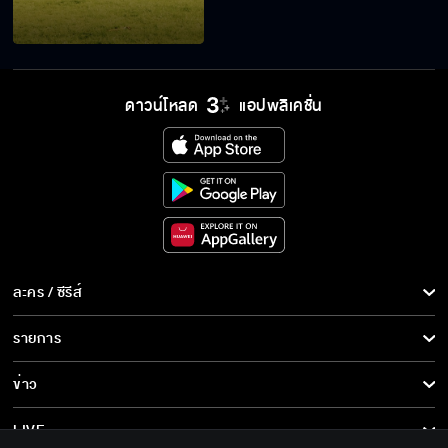
ตามฉันมาทำไม ไอ้ลูกบ้า
ดาวน์โหลด
แอปพลิเคชั่น
พูดขนาดนี้ หวั่นไหวบ้างหรือเปล่า
ฉันขอท้าแข่งปีนต้นตาล กล้ามั้ยล่ะ
ละคร / ซีรีส์
ละคร/ซีรีส์
รายการ
ฉันต้องชนะแม่คุณให้ได้!
ซีรีส์นานาชาติ
รายการทั้งหมด
ข่าว
การ์ตูน & เกม
ข่าวทั้งหมด
LIVE
ไม่ว่าคำตอบเป็นยังไง ฉันจะตามใจทุกอย่าง