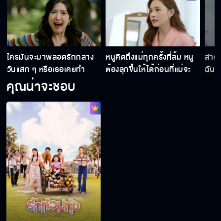
นางเอก
ขอมีเวลาดี ๆ ร่วมกับเธอได้มั้ย
ใครมันจะมาพลอดรักกลาง
หนูคิดถึงแม่ทุกครั้งที่ล้ม หนู
สายส
วันแสก ๆ หรือเธอเคยทำ
ต้องลุกขึ้นให้ได้ก่อนที่แม่จะ
ฉันช
เหยียบซ้ำ
คุณน่าจะชอบ
หัวใจของลูกชายฉันต้องเจ็บช้ำมากแค่ไหนที่ต้อง
ถูกเธอทิ้ง
อวดดี! ความรักของคุณมันไม่ง่ายหรอกนะ
ต่อให้รวยแค่ไหน ฉันก็ไม่เอาเป็นลูกสะใภ้หรอก
ออกไปจากชีวิตมานะซะ ไม่งั้นแกตาย