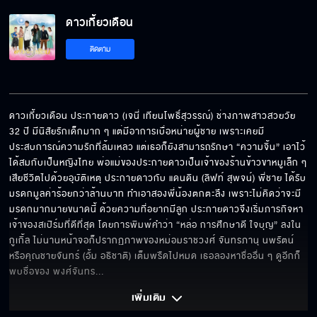
ดาวเกี้ยวเดือน EP.6[5/6]
ดาวเกี้ยวเดือน
ติดตาม
ดาวเกี้ยวเดือน EP.6[6/6]
ดาวเกี้ยวเดือน ประกายดาว (เจนี่ เทียนโพธิ์สุวรรณ์) ช่างภาพสาวสวยวัย 
32 ปี มีนิสัยรักเด็กมาก ๆ แต่มีอาการเบื่อหน่ายผู้ชาย เพราะเคยมี
ประสบการณ์ความรักที่ล้มเหลว แต่เธอก็ยังสามารถรักษา “ความจิ้น” เอาไว้
ได้สมกับเป็นหญิงไทย พ่อแม่ของประกายดาวเป็นเจ้าของร้านข้าวขาหมูเล็ก ๆ 
เสียชีวิตไปด้วยอุบัติเหตุ ประกายดาวกับ แดนดิน (ลิฟท์ สุพจน์) พี่ชาย ได้รับ
มรดกมูลค่าร้อยกว่าล้านบาท ทำเอาสองพี่น้องตกตะลึง เพราะไม่คิดว่าจะมี
มรดกมากมายขนาดนี้ ด้วยความที่อยากมีลูก ประกายดาวจึงเริ่มภารกิจหา
เจ้าของสเปิร์มที่ดีที่สุด โดยการพิมพ์คำว่า “หล่อ การศึกษาดี ใจบุญ” ลงใน
กูเกิ้ล ไม่นานหน้าจอก็ปรากฏภาพของหม่อมราชวงศ์ จันทรภานุ นพรัตน์  
หรือคุณชายจันทร์ (อั้ม อธิชาติ) เต็มพรืดไปหมด เธอลองหาชื่ออื่น ๆ ดูอีกก็
พบชื่อของ พงศ์จันทร
... 
เพิ่มเติม 