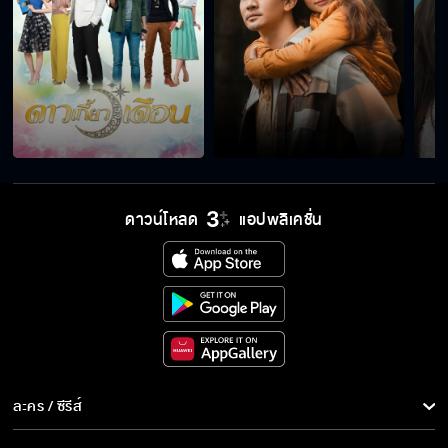
ดาวน์โหลด
แอปพลิเคชั่น
ละคร / ซีรีส์
ละคร/ซีรีส์