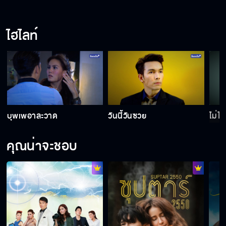
ไฮไลท์
บุพเพอาละวาด
วันนี้วันซวย
ไม่ได
คุณน่าจะชอบ