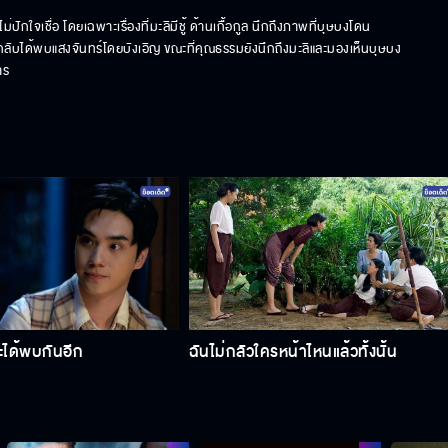
ปักใจเชื่อ โดยเฉพาะเรื่องที่มะลิมีชู้ ด้านเกื้อกูล นึกถึงภาพที่บุษบงโดน
ต่กลับได้พบแสงจันทร์โดยบังเอิญ ขณะที่คุณธรรมยังนึกถึงมะลิและมองเห็นบุษบง
าร
ะได้พบกันอีก
ฉันไม่กลัวใครหน้าไหนแล้วทั้งนั้น