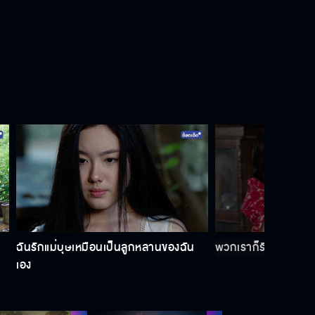
แกทำเสน่ห์ใส่ลูกชายฉันใช่มั้ย
นั่นผัวเอ็งรึ
อยากปลอมเป็นผีมากใช่มั้ย
ฉันรักแม่บุษเหมือนเป็นลูกหลานของฉัน
พวกเราก็รังเกียจคุณ
ฉันอยากเจอเธออีก
เอง