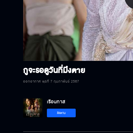
P
V
กูจะรอดูวันที่มึงตาย
ออกอากาศ พุธที่ 7 กุมภาพันธ์ 2567
เรือนทาส
ติดตาม