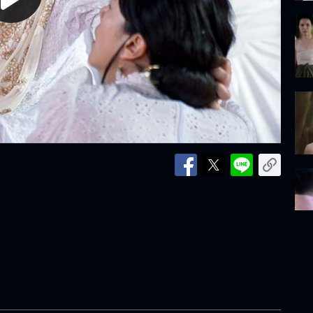
lay
ideo