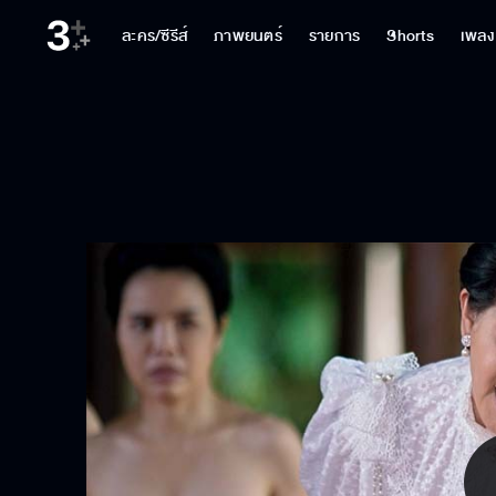
ละคร/ซีรีส์
ภาพยนตร์
รายการ
Shorts
เพลง