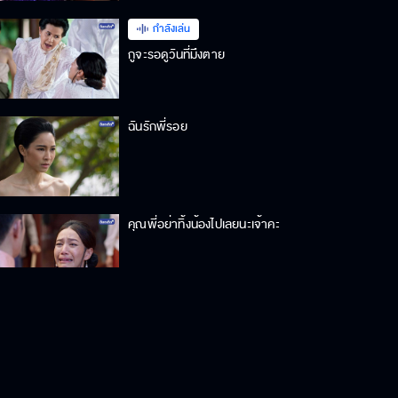
กำลังเล่น
กูจะรอดูวันที่มึงตาย
ฉันรักพี่รอย
คุณพี่อย่าทิ้งน้องไปเลยนะเจ้าคะ
เอ็งทั้งสองคนคือน้องรักของฉัน