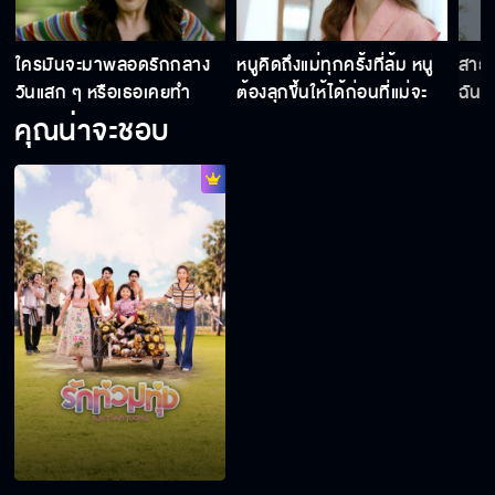
รักท่วมทุ่ง EP.21
ใครมันจะมาพลอดรักกลาง
หนูคิดถึงแม่ทุกครั้งที่ล้ม หนู
สายส
วันแสก ๆ หรือเธอเคยทำ
ต้องลุกขึ้นให้ได้ก่อนที่แม่จะ
ฉันช
เหยียบซ้ำ
คุณน่าจะชอบ
รักท่วมทุ่ง EP.22
รักท่วมทุ่ง EP.23
รักท่วมทุ่ง EP.24