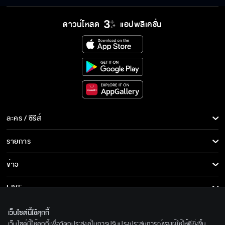
ดาวน์โหลด
แอปพลิเคชั่น
ละคร / ซีรีส์
ละคร/ซีรีส์
รายการ
ซีรีส์นานาชาติ
รายการทั้งหมด
ข่าว
การ์ตูน & เกม
ข่าวทั้งหมด
LIVE
รายการข่าว
ทีวีออนไลน์
เกี่ยวกับเรา
เว็บไซต์นี้ใช้คุกกี้
ข่าวประชาสัมพันธ์
เว็บไซต์นี้ใช้คุกกี้เพื่อวัตถุประสงค์ในการปรับปรุงประสบการณ์ของผู้ใช้ให้ดียิ่งขึ้น