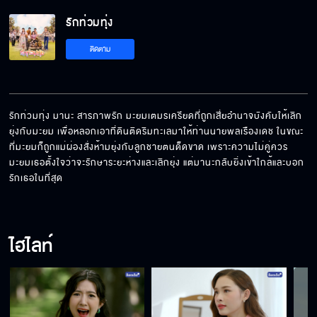
รักท่วมทุ่ง
รักท่วมทุ่ง EP.16
ติดตาม
รักท่วมทุ่ง EP.17
รักท่วมทุ่ง มานะ สารภาพรัก มะยมเตมรเครียดที่ถูกเสี่ยอำนาจบังคับให้เลิก
ยุ่งกับมะยม เพื่อหลอกเอาที่ดินติดริมทะเลมาให้ท่านนายพลเรืองเดช ในขณะ
ที่มะยมก็ถูกแม่ผ่องสั่งห้ามยุ่งกับลูกชายตนด็ดขาด เพราะความไม่คู่ควร 
รักท่วมทุ่ง EP.18
มะยมเธอตั้งใจว่าจะรักษาระยะห่างและเลิกยุ่ง แต่มานะกลับยิ่งเข้าใกล้และบอก
รักเธอในที่สุด
รักท่วมทุ่ง EP.19
ไฮไลท์
รักท่วมทุ่ง EP.20