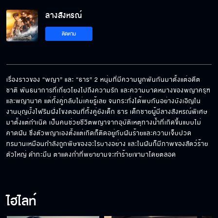
ลางสังหรณ์
ติดตาม
เรื่องราวของ “พญา” และ “ธาร” 2 หนุ่มที่มีความผูกพันกันมาตั้งแต่อดีต
ชาติ พันธนาการที่เกี่ยวโยงไปถึงความรัก และความบาดหมางของพญาครุฑ
และพญานาค แต่ทั้งคู่กลับไม่เคยรู้เลย จนกระทั่งได้พบกันอย่างบังเอิญใน
งานบุญบั้งไฟริมฝั่งโขงตอนที่ทั้งคู่ยังเด็ก ธาร เด็กชายผู้มีลางสังหรณ์พิเศษ
มาตั้งแต่กำเนิด เป็นคนช่วยชีวิตพญาจากอุบัติเหตุทางน้ำที่เกิดขึ้นแบบไม่
คาดฝัน ซึ่งตัวพญาเองตั้งแต่เกิดก็ติดอยู่กับฝันร้ายและความเจ็บปวด
ทรมานเหมือนกำลังถูกพิษของอะไรบางอย่าง และในฝันก็มีภาพของสัตว์ร้าย
ตัวใหญ่ ดำทะมึน ตาแดงก่ำที่พยายามจะทำร้ายเขามาโดยตลอด
ไฮไลท์