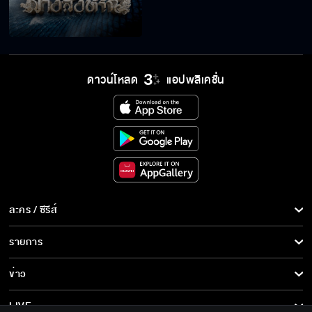
ดาวน์โหลด
แอปพลิเคชั่น
ละคร / ซีรีส์
ละคร/ซีรีส์
รายการ
ซีรีส์นานาชาติ
รายการทั้งหมด
ข่าว
การ์ตูน & เกม
ข่าวทั้งหมด
LIVE