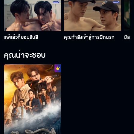
แพ้แล้วก็ยอมรับสิ
คุณกำลังเข้าสู่การฝึกนรก
มีลา
คุณน่าจะชอบ