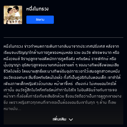
หนึ่งในทรวง EP.17[5/6]
หนึ่งในทรวง
ติดตาม
หนึ่งในทรวง EP.17[6/6]
หนึ่งในทรวง ข่าวกำหนดการเดินทางกลับมาจากประเทศฝรั่งเศส หลังจาก
เรียนจบปริญญาโทด้านการทูตของหนุ่มหล่อ รวย อนวัช พัชรพจนาถ หรือ 
หนึ่ง(เจมส์ จิรายุ)ลูกชายอดีตนักการทูตชื่อดัง หทัยรัตน์ ราชพิทักษ์ หรือ 
ปุ้ม(ญาญ่า อุรัสยา)ลูกของนายทศน้องชายแท้ ๆ ของนางทิพย์ซึ่งพ่อแม่เสีย
ชีวิตไปแล้ว โดยนายสุทธิ์และนางทิพย์รับอุปการะเอาไว้เสมอลูกสาวคนหนึ่ง 
อนวัชเองแทบจะลืมชื่อหทัยรัตน์ไปแล้ว ทั้งที่เป็นคู่อริกันในตอนเด็ก เขาจำได้
เพียงภาพเด็กหญิงตัวอ้วนกลม หน้าตาขี้เหร่  เถียงเก่ง ไม่เคยยอมใครได้
เท่านั้น อนวัชรู้สึกโมโหที่หทัยรัตน์ทำท่าไม่ใส่ใจ ไม่ยินดียินร้ายกับการเจอ
หน้าเขา ทั้งยังตั้งท่ารังเกียจเสียอีกด้วย ซึ่งอนวัชถือว่าเป็นการดูถูกเขาอย่าง
ยิ่ง เพราะหญิงสาวทุกคนที่เขาเจอเป็นต้องยอมรับเขาในทุก ๆ ด้าน ก็เลย
หมายมั่น
... 
เพิ่มเติม 