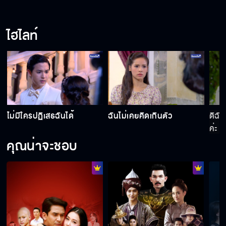
ไฮไลท์
ไม่มีใครปฏิเสธฉันได้
ฉันไม่เคยคิดเกินตัว
ดิฉัน
ค่ะ
คุณน่าจะชอบ