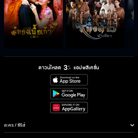
ดาวน์โหลด
แอปพลิเคชั่น
ละคร / ซีรีส์
ละคร/ซีรีส์