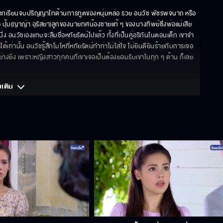
ากเรียนจบปริญญาโทด้านการทูตของหนุ่มหล่อ รวย อนวัช พัชรพจนาถ หรือ 
รือ ปุ้ม(ญาญ่า อุรัสยา)ลูกของนายทศน้องชายแท้ ๆ ของนางทิพย์ซึ่งพ่อแม่เสีย
 อนวัชเองแทบจะลืมชื่อหทัยรัตน์ไปแล้ว ทั้งที่เป็นคู่อริกันในตอนเด็ก เขาจำ
เท่านั้น อนวัชรู้สึกโมโหที่หทัยรัตน์ทำท่าไม่ใส่ใจ ไม่ยินดียินร้ายกับการเจอ
เขาอย่างยิ่ง เพราะหญิงสาวทุกคนที่เขาเจอเป็นต้องยอมรับเขาในทุก ๆ ด้าน ก็เลย
มเติม 