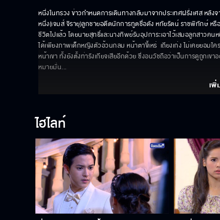
หนึ่งในทรวง ข่าวกำหนดการเดินทางกลับมาจากประเทศฝรั่งเศส หลังจ
หนึ่ง(เจมส์ จิรายุ)ลูกชายอดีตนักการทูตชื่อดัง หทัยรัตน์ ราชพิทักษ์ ห
ชีวิตไปแล้ว โดยนายสุทธิ์และนางทิพย์รับอุปการะเอาไว้เสมอลูกสาวคนหนึ่ง
ได้เพียงภาพเด็กหญิงตัวอ้วนกลม หน้าตาขี้เหร่  เถียงเก่ง ไม่เคยยอมใครได้
หน้าเขา ทั้งยังตั้งท่ารังเกียจเสียอีกด้วย ซึ่งอนวัชถือว่าเป็นการดูถูก
หมายมั่น
... 
เพิ่
ไฮไลท์