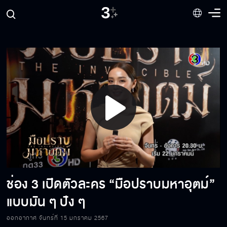
ปัญหามีไว้จัดการ ศัตรูมีไว้กำจัด
อย่าสวยไปกว่านี้เลย...พี่หวง
ช่วยเป็นเมียพี่ได้มั้ย
Play
ใครให้เธอมาทำงานนี้
Video
ช่อง 3 เปิดตัวละคร “มือปราบมหาอุตม์”
ถ้าจำเป็นฉันก็จะทำ
แบบมัน ๆ ปัง ๆ
ออกอากาศ จันทร์ที่ 15 มกราคม 2567