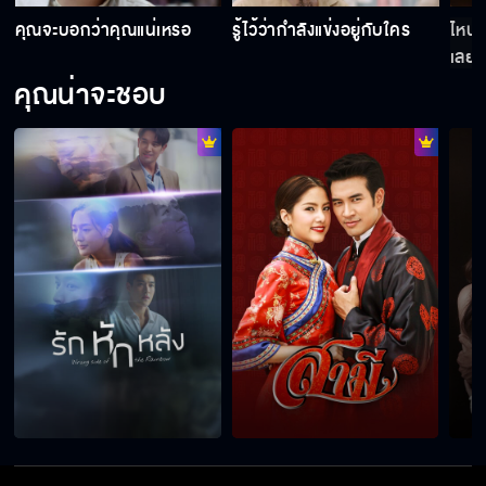
คุณจะบอกว่าคุณแน่เหรอ
รู้ไว้ว่ากำลังแข่งอยู่กับใคร
ไหนว่
เลย
คุณน่าจะชอบ