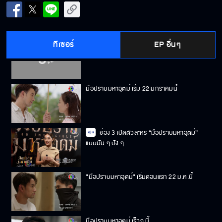
ไม่ห่วงเรา แล้วจะให้ห่วงใคร?
ทีเซอร์
EP อื่นๆ
มือปราบมหาอุตม์ คืนนี้เสนอตอนแรก
มือปราบมหาอุตม์ เริ่ม 22 มกราคมนี้
ช่อง 3 เปิดตัวละคร “มือปราบมหาอุตม์”
แบบมัน ๆ ปัง ๆ
"มือปราบมหาอุตม์" เริ่มตอนแรก 22 ม.ค.นี้
มือปราบมหาอุตม์ เร็วๆ นี้