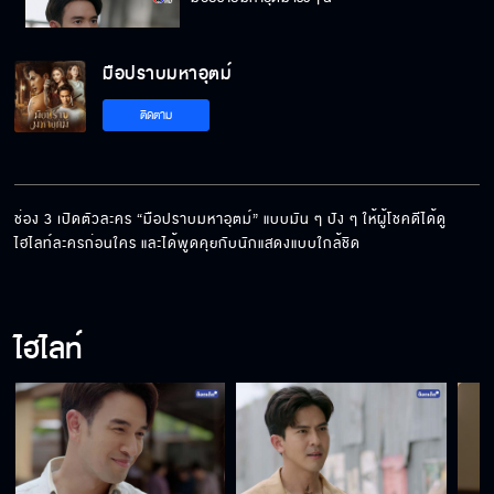
มือปราบมหาอุตม์
ติดตาม
ช่อง 3 เปิดตัวละคร “มือปราบมหาอุตม์” แบบมัน ๆ ปัง ๆ ให้ผู้โชคดีได้ดู
ไฮไลท์ละครก่อนใคร และได้พูดคุยกับนักแสดงแบบใกล้ชิด
ไฮไลท์