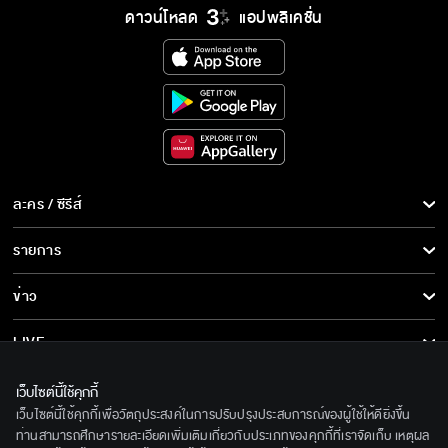
ดาวน์โหลด
แอปพลิเคชั่น
ละคร / ซีรีส์
ละคร/ซีรีส์
รายการ
ซีรีส์นานาชาติ
รายการทั้งหมด
ข่าว
การ์ตูน & เกม
ข่าวทั้งหมด
LIVE
รายการข่าว
ทีวีออนไลน์
เกี่ยวกับเรา
เว็บไซต์นี้ใช้คุกกี้
ข่าวประชาสัมพันธ์
เว็บไซต์นี้ใช้คุกกี้เพื่อวัตถุประสงค์ในการปรับปรุงประสบการณ์ของผู้ใช้ให้ดียิ่งขึ้น
BEC World
ติดตามเราได้ที่
ท่านสามารถศึกษารายละเอียดเพิ่มเติมเกี่ยวกับประเภทของคุกกี้ที่เราจัดเก็บ เหตุผล