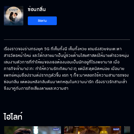
ซ่อนกลิ่น
ติดตาม
เรื่องราวของร่างทรงยุค 5G ที่เห็นทั้งผี เห็นทั้งหวย แถมยังสวยจนเตะตา
สารวัตรหน้าใหม่ และได้กลายมาเป็นผู้ช่วยด้านไสยศาสตร์ให้นายตำรวจหนุ่ม 
เล่นงานตัวการที่ทำให้แม่ของเธอต้องนอนเป็นผักอยู่ที่โรงพยาบาล เมื่อ
ภารกิจเข้ามาปะทะ ทำให้ความรักเกิดมาปะทุ แต่มีสะดุดนิดหน่อย เมื่อนาย
แพทย์หนุ่มชื่อปรานต์ปรากฏตัวขึ้น แรก ๆ ก็จะมาหลอกใช้ความสามารถของ
ซ่อนกลิ่น แต่ตอนหลังกลับดันมาตกหลุมในความน่ารัก เรื่องราวรักสามเส้า
จึงมาคู่กับภารกิจเสี่ยงตายและความฮา
ไฮไลท์