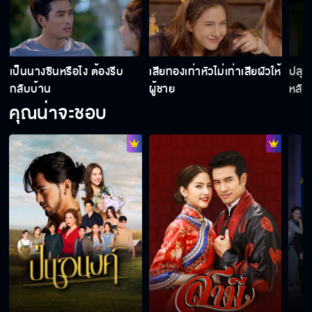
เป็นนางซินหรือไง ต้องรีบ
เสียทองเท่าหัวไม่เท่าเสียผัวให้
ปลุก
กลับบ้าน
ผู้ชาย
หลับอ
คุณน่าจะชอบ