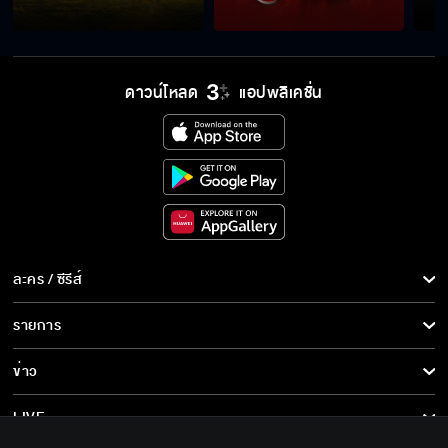
ดาวน์โหลด
แอปพลิเคชั่น
ละคร / ซีรีส์
ละคร/ซีรีส์
รายการ
ซีรีส์นานาชาติ
รายการทั้งหมด
ข่าว
การ์ตูน & เกม
ข่าวทั้งหมด
LIVE
รายการข่าว
ทีวีออนไลน์