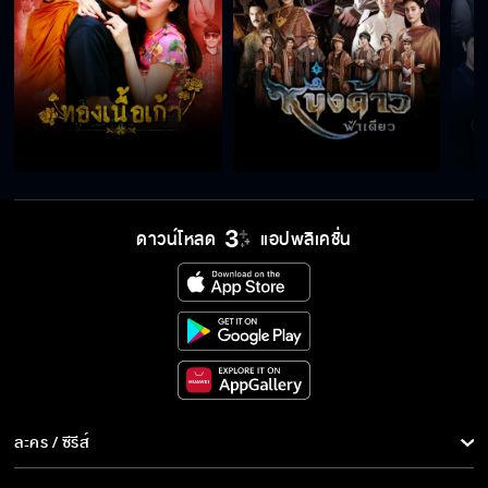
ดาวน์โหลด
แอปพลิเคชั่น
ละคร / ซีรีส์
ละคร/ซีรีส์