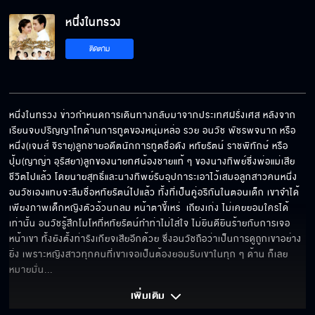
หนึ่งในทรวง EP.4[5/6]
หนึ่งในทรวง
ติดตาม
หนึ่งในทรวง EP.4[6/6]
หนึ่งในทรวง ข่าวกำหนดการเดินทางกลับมาจากประเทศฝรั่งเศส หลังจาก
เรียนจบปริญญาโทด้านการทูตของหนุ่มหล่อ รวย อนวัช พัชรพจนาถ หรือ 
หนึ่ง(เจมส์ จิรายุ)ลูกชายอดีตนักการทูตชื่อดัง หทัยรัตน์ ราชพิทักษ์ หรือ 
ปุ้ม(ญาญ่า อุรัสยา)ลูกของนายทศน้องชายแท้ ๆ ของนางทิพย์ซึ่งพ่อแม่เสีย
ชีวิตไปแล้ว โดยนายสุทธิ์และนางทิพย์รับอุปการะเอาไว้เสมอลูกสาวคนหนึ่ง 
อนวัชเองแทบจะลืมชื่อหทัยรัตน์ไปแล้ว ทั้งที่เป็นคู่อริกันในตอนเด็ก เขาจำได้
เพียงภาพเด็กหญิงตัวอ้วนกลม หน้าตาขี้เหร่  เถียงเก่ง ไม่เคยยอมใครได้
เท่านั้น อนวัชรู้สึกโมโหที่หทัยรัตน์ทำท่าไม่ใส่ใจ ไม่ยินดียินร้ายกับการเจอ
หน้าเขา ทั้งยังตั้งท่ารังเกียจเสียอีกด้วย ซึ่งอนวัชถือว่าเป็นการดูถูกเขาอย่าง
ยิ่ง เพราะหญิงสาวทุกคนที่เขาเจอเป็นต้องยอมรับเขาในทุก ๆ ด้าน ก็เลย
หมายมั่น
... 
เพิ่มเติม 