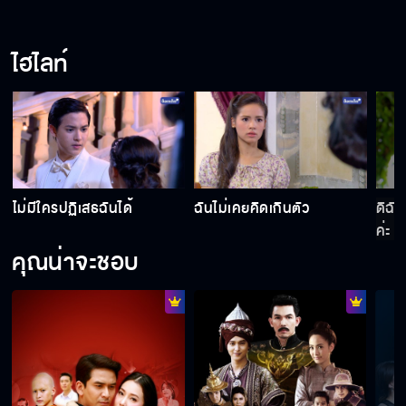
ไฮไลท์
ไม่มีใครปฏิเสธฉันได้
ฉันไม่เคยคิดเกินตัว
ดิฉัน
ค่ะ
คุณน่าจะชอบ