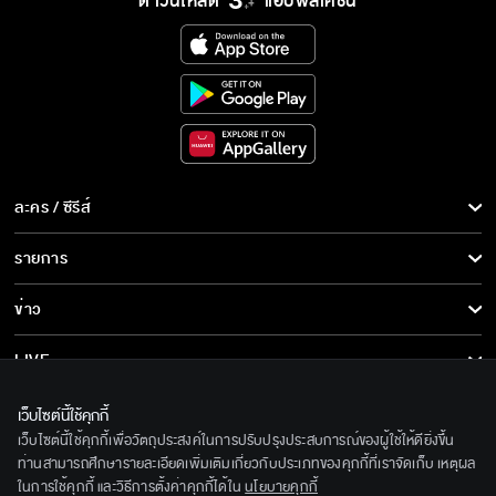
ดาวน์โหลด
แอปพลิเคชั่น
ละคร / ซีรีส์
ละคร/ซีรีส์
รายการ
ซีรีส์นานาชาติ
รายการทั้งหมด
ข่าว
การ์ตูน & เกม
ข่าวทั้งหมด
LIVE
รายการข่าว
ทีวีออนไลน์
เกี่ยวกับเรา
เว็บไซต์นี้ใช้คุกกี้
ข่าวประชาสัมพันธ์
เว็บไซต์นี้ใช้คุกกี้เพื่อวัตถุประสงค์ในการปรับปรุงประสบการณ์ของผู้ใช้ให้ดียิ่งขึ้น
BEC World
ติดตามเราได้ที่
ท่านสามารถศึกษารายละเอียดเพิ่มเติมเกี่ยวกับประเภทของคุกกี้ที่เราจัดเก็บ เหตุผล
ในการใช้คุกกี้ และวิธีการตั้งค่าคุกกี้ได้ใน
นโยบายคุกกี้
รู้จักเรา