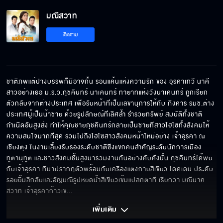
มณีสวาท
มณีสวาท EP.13
ติดตาม
มณีสวาท EP.14
ชาติภพแต่ปางบรรพก็มิอาจกั้น รอนแค้นแห่งความรัก ของ อุรคาเทวี นาคี
สาวอย่างเธอ ม.ร.ว.ภุชคินทร์ นาเคนทร์ ทายาทแห่งวังนาเคนทร์ ถูกเรียก
ตัวกลับจากต่างประเทศ เพื่อรับหน้าที่เป็นเลขานุการให้กับ ภิงคาร รมช.ต่าง
ประเทศผู้เป็นน้าชาย ด้วยรูปลักษณ์ที่เลิศล้ำ ร่ำรวยทรัพย์ สมบัติทั้งชาติ
กำเนิดอันสูงส่ง ทำให้คุณชายภุชคินทร์กลายเป็นชายที่สาวไฮโซทั้งสังคมให้
ความสนใจมากที่สุด รวมไปถึงไฮโซสาวสังคมหน้าใหม่อย่าง เจ้าอุรคา ณ 
เชียงตุง ในงานเลี้ยงรับรองระดับชาติซึ่งแขกคนสำคัญระดับนักการเมือง 
ทูตานุทูต และชาวสังคมชั้นสูงมาร่วมงานกันอย่างคับคั่งนั้น ภุชคินทร์ได้พบ
กับเจ้าอุรคา ที่มาปรากฏตัวพร้อมกับเครื่องแต่งกายสีเขียว โดดเด่น ประดับ
รอยยิ้มลึกลับและอัญมณีรูปหยดน้ำสีเขียวเข้มแปลกตาที่ เรียกว่า มณีนาค
สวาท เจ้าอุรคาก้าวเข
... 
เพิ่มเติม 