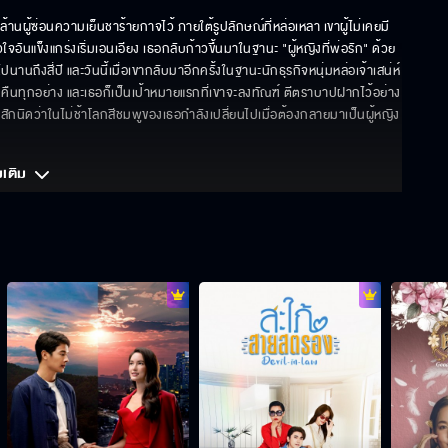
ู้ซ่อนความเย็นชาร้ายกาจไว้ ภายใต้รูปลักษณ์ที่หล่อเหลา เขาผู้ไม่เคยมี
จอันแข็งแกร่งเริ่มเอนเอียง เธอกลับก้าวขึ้นมาในฐานะ "ผู้หญิงที่พ่อรัก" ด้วย
ถึงสี่ปี และวันนี้เมื่อเขากลับมาอีกครั้งในฐานะนักธุรกิจหนุ่มหล่อเจ้าเสน่ห์ 
ทวงคืนทุกอย่าง และเธอก็เป็นเป้าหมายแรกที่เขาจะลงทัณฑ์ ตีตราบาปฝากไว้อย่าง
ยสักนิดว่าในไม่ช้าโลกสีชมพูของเธอกำลังเปลี่ยนไปเมื่อต้องกลายมาเป็นผู้หญิง
มเติม 