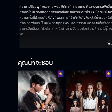
ตราบาปสีชมพู "พรรษกร พรมพิทักษ์" ทายาทคนเดียวของเศรษฐีหมื่นล้านผ
สายตาไว้แล "กังสดาล" สาวน้อยที่หลงรักเขาหมดหัวใจ แต่เมื่อวันหนึ่งหัวใ
ความแค้นที่ฝังแน่นในหัวใจ "พรรษกร" จึงตัดสินใจหันหลังให้ครอบครัวไปนาน
กำลังก้าวขึ้นมาเป็นคู่แข่งทางธุรกิจของบิดา การกลับมาครั้งนี้ก็เพื่อ
ยากจะลืมเลือน  "กังสดาล" หญิงสาวช่างฝัน มองโลกในแง่ดี ช่างไม่รู้เล
ขอ
... 
เพิ่
คุณน่าจะชอบ