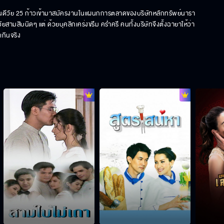
หล่อแสนดีวัย 25 ก้าวเข้ามาสมัครงานในแผนกการตลาดของบริษัทหลักทรัพย์นารา
มสิบนิดๆ แต่ ด้วยบุคลิกเคร่งขรึม คร่ำครึ คนทั้งบริษัทจึงตั้งฉายาให้ว่า 
เกินจริง