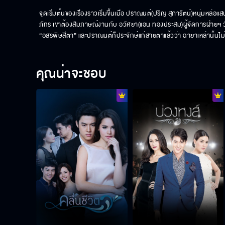
จุดเริ่มต้นของเรื่องราวเริ่มขึ้นเมื่อ ปราณนต์(ปริญ สุภารัตน์)หนุ่ม
ภัทร เขาต้องสัมภาษณ์งานกับ อวัศยา(แอน ทองประสม)ผู้จัดการฝ่ายฯ วัยสา
“อสรพิษสี่ตา” และปราณนต์ก็ประจักษ์แก่สายตาแล้วว่า ฉายาเหล่านั้นไม่
คุณน่าจะชอบ