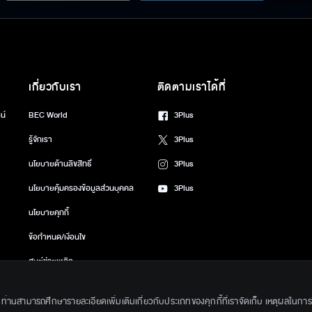
เกี่ยวกับเรา
ติดตามเราได้ที่
น์
BEC World
3Plus
รู้จักเรา
3Plus
นโยบายด้านลิขสิทธิ์
3Plus
นโยบายคุ้มครองข้อมูลส่วนบุคคล
3Plus
นโยบายคุกกี้
ข้อกำหนด/เงื่อนไข
ศูนย์ช่วยเหลือ
gkok Entertainment Co.,Ltd. All Rights Reserved. Powered by BECi Corpo
ึ้น ท่านสามารถศึกษารายละเอียดเพิ่มเติมเกี่ยวกับประเภทของคุกกี้ที่เราจัดเก็บ เหตุผลในการใช้