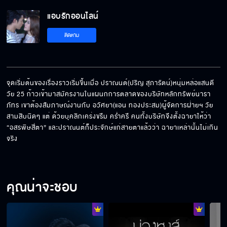
แอบรักออนไลน์ EP.24[5/6]
แอบรักออนไลน์
ติดตาม
แอบรักออนไลน์ EP.24[6/6]
จุดเริ่มต้นของเรื่องราวเริ่มขึ้นเมื่อ ปราณนต์(ปริญ สุภารัตน์)หนุ่มหล่อแสนดี
วัย 25 ก้าวเข้ามาสมัครงานในแผนกการตลาดของบริษัทหลักทรัพย์นารา
ภัทร เขาต้องสัมภาษณ์งานกับ อวัศยา(แอน ทองประสม)ผู้จัดการฝ่ายฯ วัย
สามสิบนิดๆ แต่ ด้วยบุคลิกเคร่งขรึม คร่ำครึ คนทั้งบริษัทจึงตั้งฉายาให้ว่า 
“อสรพิษสี่ตา” และปราณนต์ก็ประจักษ์แก่สายตาแล้วว่า ฉายาเหล่านั้นไม่เกิน
จริง
คุณน่าจะชอบ