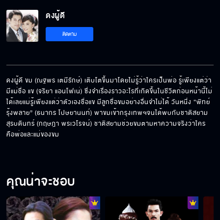
ดงผู้ดี EP.6[5/6]
ดงผู้ดี
ติดตาม
ดงผู้ดี EP.6[6/6]
ดงผู้ดี ขม (ณฐพร เตมีรักษ์) เติบโตขึ้นมาโดยไม่รู้ว่าใครเป็นพ่อ รู้เพียงแต่ว่า
มีแม่ชื่อ แข (จริยา แอนโฟเน่) ซึ่งจำเรื่องราวอะไรที่เกิดขึ้นในชีวิตก่อนหน้านี้ไม่
ได้เลยแม่รู้เพียงแต่ว่าตัวเองชื่อแข มีลูกชื่อขมอย่างอื่นจำไม่ได้ วันหนึ่ง “พิทย์ 
รุ้งพลาย” (ธนากร โปษยานนท์) พาขมเข้ากรุงเทพฯจนได้พบกับชาติสยาม 
สุรบดินทร์ (กฤษฎา พรเวโรจน์) ชาติสยามช่วยขมตามหาความจริงว่าใคร
คือพ่อและแม่ของขม
คุณน่าจะชอบ