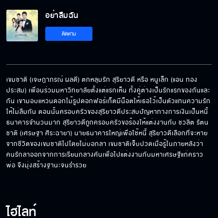
อย่าลืมฉัน
ความจริงที่คุณว่า มันจะไม่มีวันเกิดขึ้น
ติดตาม
อดีตทำอะไรคุณไม่ได้ ถ้าคุณไม่กลับไปคิดถึงมัน
เขมชาติ (เจษฎาภรณ์ ผลดี) ตกหลุมรัก สุริยาวดี หรือ หนูเล็ก (แอน ทอง
ประสม) เพื่อนร่วมมหาวิทยาลัยตั้งแต่แรกเห็น ทั้งคู่ต่างเป็นรักแรกของกันและ
กัน เขามอบแหวนดอกไม้รูปดอกฟอร์เก็ตมีน็อตให้เธอไว้เป็นตัวแทนความรัก
ผมทำอะไรลงไป
ให้ไม่ลืมกัน ตอนนั้นครอบครัวของสุริยาวดีประสบปัญหาทางการเงินเป็นหนี้
ธนาคารจำนวนมาก สุริยาวดีถูกครอบครัวขอร้องให้แต่งงานกับ ชวลิต รัตน
ชาติ (เศรษฐา ศิระฉายา) นายธนาคารใหญ่เพื่อใช้หนี้ สุริยาวดีเลือกที่จะหาย
จากชีวิตของเขมชาติไปโดยไม่บอกลา เขมชาติเจ็บปวดเมื่อรู้ในภายหลังว่า
คนรักลาออกจากการเรียนกลางคันเพื่อไปแต่งงานกับมหาเศรษฐีแก่คราว
ฉันไม่ได้เป็นทาสคุณ
พ่อ จึงมุ่งสร้างฐานะจนร่ำรวย
คุณกำลังหึง ห่วง หรือหวงใครกันแน่
ไฮไลท์