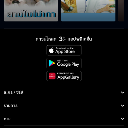
ต้องเจอ ต้องเจ็บ ต้องจบ
ขอบคุณมากนะ ที่เห็นค่าความรักของเรา
ดาวน์โหลด
แอปพลิเคชั่น
ผมจะลบชื่อคุณออกจากใจ
ไม่เชื่อใจใครทั้งนั้น
ละคร / ซีรีส์
ละคร/ซีรีส์
รายการ
ซีรีส์นานาชาติ
ไม่มีทางกลับไปเป็นเหมือนเดิม
รายการทั้งหมด
ข่าว
การ์ตูน & เกม
ข่าวทั้งหมด