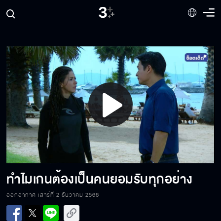
ผมพร้อมจะดูแลและรับผิดชอบทุกอย่าง
เราควรใช้เวลาที่เหลืออยู่กับความสุข
Play
ผมจะคุกเข่าอยู่ตรงนี้ไปตลอดชีวิต
Video
สิ่งที่เขาทำ มันเกินกว่าที่จะให้อภัย
ทำไมเกนต้องเป็นคนยอมรับทุกอย่าง
ออกอากาศ เสาร์ที่ 2 ธันวาคม 2566
ผมยอมบ้า ถ้ามันจะทำให้เรากลับมาเป็นเหมือน
เดิม