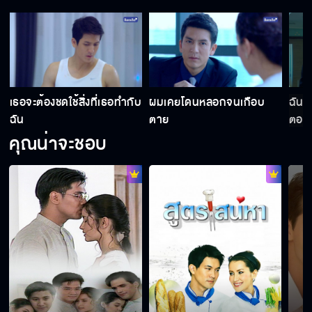
พี่เอื้อเหมือนคุณชายที่ทะลุมิติออกมาเลย
ถ้าคิดจะป่วนกัน อย่าดีกว่ามันเสียเวลา
เธอจะต้องชดใช้สิ่งที่เธอทำกับ
ผมเคยโดนหลอกจนเกือบ
ฉันย
ฉัน
ตาย
ตอนน
คุณน่าจะชอบ
มาทางไหนก็กลับไปทางนั้น
ฉันไม่เคยคิดที่จะเดินกลับเข้าไปในชีวิตของคุณ
หนูเล็กไม่เป็นหนี้ใครอีกแล้ว