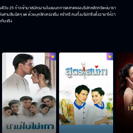
หล่อแสนดีวัย 25 ก้าวเข้ามาสมัครงานในแผนกการตลาดของบริษัทหลักทรัพย์นารา
มสิบนิดๆ แต่ ด้วยบุคลิกเคร่งขรึม คร่ำครึ คนทั้งบริษัทจึงตั้งฉายาให้ว่า 
เกินจริง