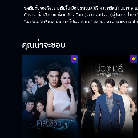
จุดเริ่มต้นของเรื่องราวเริ่มขึ้นเมื่อ ปราณนต์(ปริญ สุภารัตน์)หนุ่ม
ภัทร เขาต้องสัมภาษณ์งานกับ อวัศยา(แอน ทองประสม)ผู้จัดการฝ่ายฯ วัยสา
“อสรพิษสี่ตา” และปราณนต์ก็ประจักษ์แก่สายตาแล้วว่า ฉายาเหล่านั้นไม่
คุณน่าจะชอบ