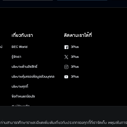
เกี่ยวกับเรา
ติดตามเราได้ที่
น์
BEC World
3Plus
รู้จักเรา
3Plus
นโยบายด้านลิขสิทธิ์
3Plus
นโยบายคุ้มครองข้อมูลส่วนบุคคล
3Plus
นโยบายคุกกี้
ข้อกำหนด/เงื่อนไข
ศูนย์ช่วยเหลือ
gkok Entertainment Co.,Ltd. All Rights Reserved. Powered by BECi Corpo
ึ้น ท่านสามารถศึกษารายละเอียดเพิ่มเติมเกี่ยวกับประเภทของคุกกี้ที่เราจัดเก็บ เหตุผลในการใช้